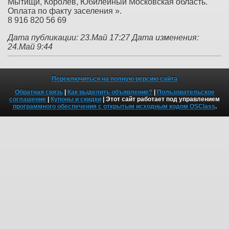
Мытищи, Королев, Юбилейный Московская область.
Оплата по факту заселения ».
8 916 820 56 69
Дата публикации: 23.Май 17:27
Дата изменения:
24.Май 9:44
Переключиться на полную версию сайта
Обратная связь
|
Как выделить объявление?
|
Пользовательское
соглашение
|
Купоны и скидки
| Этот сайт работает под управлением
программного обеспечения с открытым исходным кодом OSClass
.