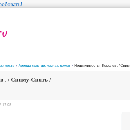
обовать!
жимость
Аренда квартир, комнат, домов
Недвижимость г. Королев . / Сним
 . / Сниму-Снять /
й 17:08