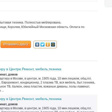
я бытовая техника. Полностью меблирована.
ытищи, Королев, Юбилейный Московская область. Оплата по
Отправить другу
иру в Центре.Ремонт, мебель,тезника
мнат, домов
ртиру в Москве, в центре, м. 1905 года, 10 мин.пешком, общ.пл.
ма. Евроремонт, кондиционер, 2 плазма ТВ, вся мебель, быт.техника,
ьное ТВ, балкон, окна пластик, кожаные диваны, полы ламинат,
...
иру в Центре.Ремонт, мебель,техника
мнат, домов
ртиру в Москве, в центре, м. 1905 года, 10 мин.пешком, общ.пл.