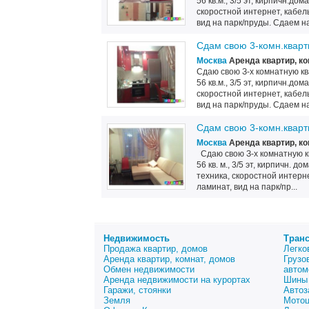
56 кв.м., 3/5 эт, кирпичн.до
скоростной интернет, кабел
вид на парк/пруды. Сдаем на 
Сдам свою 3-комн.кварт
Москва
Аренда квартир, ко
Сдаю свою З-х комнатную ква
56 кв.м., 3/5 эт, кирпичн.до
скоростной интернет, кабел
вид на парк/пруды. Сдаем на 
Сдам свою 3-комн.кварт
Москва
Аренда квартир, ко
Сдаю свою З-х комнатную ква
56 кв. м., 3/5 эт, кирпичн. 
техника, скоростной интерн
ламинат, вид на парк/пр...
Недвижимость
Тран
Продажа квартир, домов
Легко
Аренда квартир, комнат, домов
Грузо
Обмен недвижимости
автом
Аренда недвижимости на курортах
Шины 
Гаражи, стоянки
Автоз
Земля
Мото