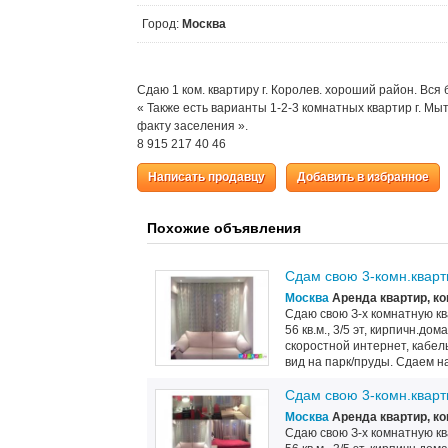
Город:
Москва
Сдаю 1 ком. квартиру г. Королев. хороший район. Вс
« Также есть варианты 1-2-3 комнатных квартир г. М
факту заселения ».
8 915 217 40 46
Написать продавцу
Добавить в избранное
Похожие объявления
Сдам свою 3-комн.кварт
Москва
Аренда квартир, ко
Сдаю свою З-х комнатную ква
56 кв.м., 3/5 эт, кирпичн.до
скоростной интернет, кабел
вид на парк/пруды. Сдаем на 
Сдам свою 3-комн.кварт
Москва
Аренда квартир, ко
Сдаю свою З-х комнатную ква