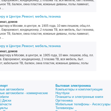
ма. Евроремонт, кондиционер, 2 плазма ТВ, вся мебель, быт.техника,
ьное ТВ, балкон, окна пластик, кожаные диваны, полы ламинат,
...
иру в Центре.Ремонт, мебель,тезника
мнат, домов
ртиру в Москве, в центре, м. 1905 года, 10 мин.пешком, общ.пл.
ма. Евроремонт, кондиционер, 2 плазма ТВ, вся мебель, быт.техника,
ьное ТВ, балкон, окна пластик, кожаные диваны, полы ламинат,
...
иру в Центре.Ремонт, мебель,тезника
мнат, домов
ртиру в Москве, в центре, м. 1905 года, 10 мин. пешком, общ. пл.
дома. Евроремонт, кондиционер, 2 плазма ТВ, вся мебель, быт.
ет, кабельное ТВ, балкон, окна пластик, кожаные диваны, полы
спорт
Бытовая электроника
вые автомобили
Компьютеры и комплектующие
вые автомобили - коммерческие
Ноутбуки
обили
Планшеты и электронные книги
| Диски
Оргтехника
апчасти
Мобильные телефоны - Аксессуары
циклы
Телевизоры