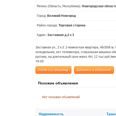
Регион (Область, Республика):
Новгородская област
Город:
Великий Новгород
Район города:
Торговая сторона
Адрес:
Заставная д.2 к 3
Заставная ул., 2 к.3: 2-комнатная квартира, 46/30/6 м
холодильник, нет телевизора, стиральная машина обы
русских, на длительный срок через АН, 12 тыс.руб./мес
78-05
Написать продавцу
Добавить в избранное
Похожие объявления
Нет похожих объявлений
Недвижимость
Тран