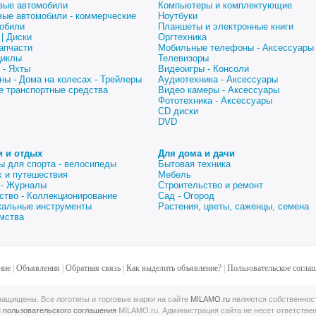
вые автомобили
Компьютеры и комплектующие
вые автомобили - коммерческие
Ноутбуки
обили
Планшеты и электронные книги
| Диски
Оргтехника
апчасти
Мобильные телефоны - Аксессуары
циклы
Телевизоры
 - Яхты
Видеоигры - Консоли
ны - Дома на колесах - Трейлеры
Аудиотехника - Аксессуары
е транспортные средства
Видео камеры - Аксессуары
Фототехника - Аксессуары
CD диски
DVD
и и отдых
Для дома и дачи
ы для спорта - велосипеды
Бытовая техника
 и путешествия
Мебель
 - Журналы
Строительство и ремонт
ство - Коллекционирование
Сад - Огород
альные инструменты
Растения, цветы, саженцы, семена
мства
ние
|
Объявления
|
Обратная связь
|
Как выделить объявление?
|
Пользовательское согла
ащищены. Все логотипы и торговые марки на сайте
MILAMO.ru
являются собственнос
й
пользовательского соглашения
MILAMO.ru. Администрация сайта не несет ответстве