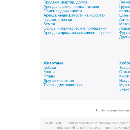
Продажа квартир, домов
Легко
Аренда квартир, комнат, домов
Грузо
Обмен недвижимости
автом
Аренда недвижимости на курортах
Шины 
Гаражи, стоянки
Автоз
Земля
Мото
Офисы - Коммерческие помещения
Лодки
Аренда и продажа магазинов - Прочие
Фурго
Други
Животные
Хобб
Собаки
Товар
Кошки
Отдых
Птицы
Книги
Другие животные
Искус
Товары для животных
Музык
Знако
Опубликовать объявле
© МИЛАМО — сайт бесплатных объявлений. Все права з
объявлений на сайте означает принятие услови