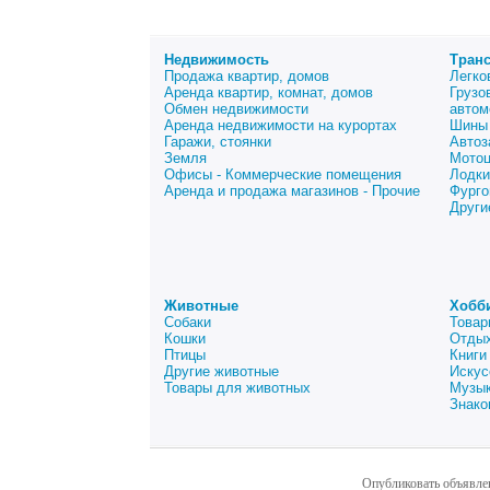
Недвижимость
Тран
Продажа квартир, домов
Легко
Аренда квартир, комнат, домов
Грузо
Обмен недвижимости
автом
Аренда недвижимости на курортах
Шины 
Гаражи, стоянки
Автоз
Земля
Мото
Офисы - Коммерческие помещения
Лодки
Аренда и продажа магазинов - Прочие
Фурго
Други
Животные
Хобб
Собаки
Товар
Кошки
Отдых
Птицы
Книги
Другие животные
Искус
Товары для животных
Музык
Знако
Опубликовать объявле