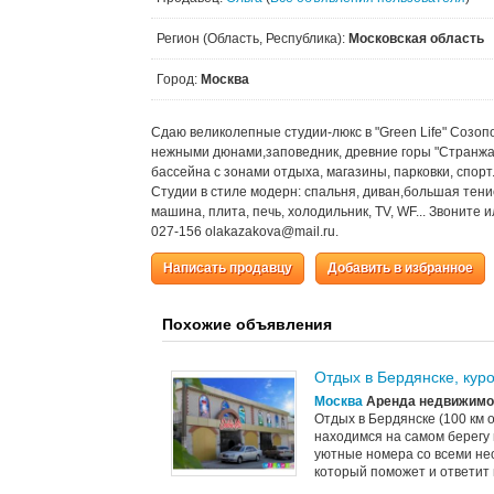
Регион (Область, Республика):
Московская область
Город:
Москва
Сдаю великолепные студии-люкс в "Green Life" Созопо
нежными дюнами,заповедник, древние горы "Странжа"
бассейна с зонами отдыха, магазины, парковки, спорт.
Студии в стиле модерн: спальня, диван,большая тени
машина, плита, печь, холодильник, TV, WF... Звоните 
027-156 olakazakova@mail.ru.
Написать продавцу
Добавить в избранное
Похожие объявления
Отдых в Бердянске, куро
Москва
Аренда недвижимос
Отдых в Бердянске (100 км о
находимся на самом берегу 
уютные номера со всеми не
который поможет и ответит 