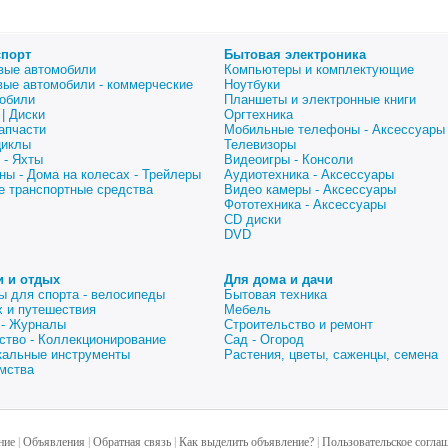
спорт
Бытовая электроника
вые автомобили
Компьютеры и комплектующие
вые автомобили - коммерческие
Ноутбуки
обили
Планшеты и электронные книги
| Диски
Оргтехника
апчасти
Мобильные телефоны - Аксессуары
циклы
Телевизоры
 - Яхты
Видеоигры - Консоли
ны - Дома на колесах - Трейлеры
Аудиотехника - Аксессуары
е транспортные средства
Видео камеры - Аксессуары
Фототехника - Аксессуары
CD диски
DVD
и и отдых
Для дома и дачи
ы для спорта - велосипеды
Бытовая техника
 и путешествия
Мебель
 - Журналы
Строительство и ремонт
ство - Коллекционирование
Сад - Огород
альные инструменты
Растения, цветы, саженцы, семена
мства
ние
|
Объявления
|
Обратная связь
|
Как выделить объявление?
|
Пользовательское согла