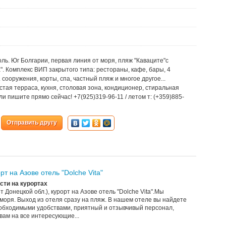
ль. Юг Болгарии, первая линия от моря, пляж "Каваците"с
. Комплекс ВИП закрытого типа: рестораны, кафе, бары, 4
 сооружения, корты, спа, частный пляж и многое другое...
стая терраса, кухня, столовая зона, кондиционер, стиральная
или пишите прямо сейчас! +7(925)319-96-11 / летом т: (+359)885-
Отправить другу
рт на Азове отель "Dolche Vita"
ти на курортах
т Донецкой обл.), курорт на Азове отель "Dolche Vita".Мы
моря. Выход из отеля сразу на пляж. В нашем отеле вы найдете
обходимыми удобствами, приятный и отзывчивый персонал,
вам на все интересующие...