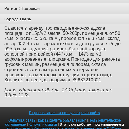
Регион:
Тверская
Город:
Тверь
Сдаются в аренду производственно-складские
площади, от 15р/м2 земля, 50-200р. помещения, от 50
кв.м. Участок 25 526 кв.м., проходная 79,3 кв.м., склад-
ангар 432,9 кв.м., гаражные боксы для грузовых т/с до
995,5 кв.м., административно-бытовой корпус с
основной пристройкой (447кв.м. + 1473 кв.м.),
асфальтированные площадки. Пригодно для ремонта
грузовых машин, размещения пилорам, склада
строительных и лакокрасочных материалов,
производства металлоконструкций и прочих нужд.
Звоните, по цене договоримся. 89632210601
Дата публикации: 29.Авг. 17:45
Дата изменения:
6.Дек. 11:35
Переключиться на полную версию сайта
Обратная связь
|
Как выделить объявление?
|
Пользовательское
соглашение
|
Купоны и скидки
| Этот сайт работает под управлением
программного обеспечения с открытым исходным кодом OSClass
.