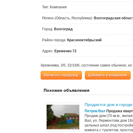
Тип: Компания
Регион (Область, Республика):
Волгоградская облас
Город:
Волгоград
Район города:
Краснооктябрьский
Адрес:
Еременко 72
брежневка, 3/5, 32/18/6, состояние самое обычное, н
Написать продавцу
Добавить в избранное
Похожие объявления
Продается дом в городе
Петров Вал
Продажа кварт
Продаю дом (70 кв.м., жилая
Вал, ул. Лермонтова дом 18
цельных шпал (год постройк
комната с туалетом, простор