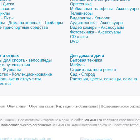
| Диски
Оргтехника
апчасти
Мобильные телефоны - Аксессуары
циклы
Телевизоры
 - Яхты
Видеоигры - Консоли
ны - Дома на колесах - Трейлеры
Аудиотехника - Аксессуары
е транспортные средства
Видео камеры - Аксессуары
Фототехника - Аксессуары
CD диски
DVD
и и отдых
Для дома и дачи
ы для спорта - велосипеды
Бытовая техника
 и путешествия
Мебель
 - Журналы
Строительство и ремонт
ство - Коллекционирование
Сад - Огород
альные инструменты
Растения, цветы, саженцы, семена
мства
ние
|
Объявления
|
Обратная связь
|
Как выделить объявление?
|
Пользовательское согла
ащищены. Все логотипы и торговые марки на сайте
MILAMO.ru
являются собственнос
й
пользовательского соглашения
MILAMO.ru. Администрация сайта не несет ответстве