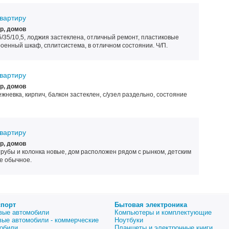
вартиру
р, домов
5/35/10,5, лоджия застеклена, отличный ремонт, пластиковые
троенный шкаф, сплитсистема, в отличном состоянии. Ч/П.
вартиру
р, домов
режневка, кирпич, балкон застеклен, с/узел раздельно, состояние
вартиру
р, домов
, трубы и колонка новые, дом расположен рядом с рынком, детским
е обычное.
спорт
Бытовая электроника
вые автомобили
Компьютеры и комплектующие
вые автомобили - коммерческие
Ноутбуки
обили
Планшеты и электронные книги