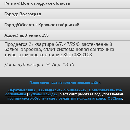
Регион:
Волгоградская область
Город:
Волгоград
Город/Область:
Краснооктябрьский
Адрес:
пр.Ленина 153
Продается 2к.квартира,6/7, 47/29/6, застекленный
балкон,евроокна, сплит-система,новая сантехника,
трубы,отличное состояние.89173380103
Дата публикации: 24.Апр. 13:15
Переключиться на полную версию сайта
Обратная связь
|
Как выделить объявление?
|
Пользовательское
соглашение
|
Купоны и скидки
| Этот сайт работает под управлением
программного обеспечения с открытым исходным кодом OSClass
.