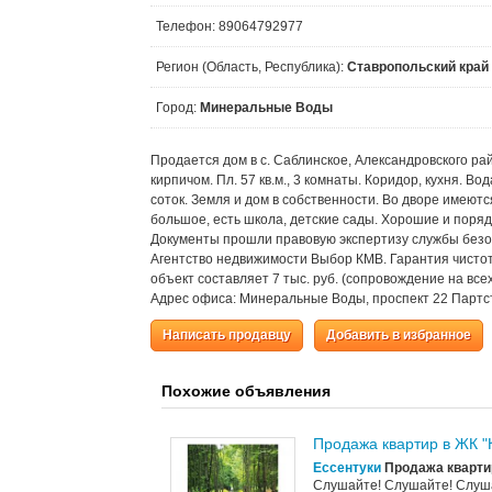
Телефон: 89064792977
Регион (Область, Республика):
Ставропольский край
Город:
Минеральные Воды
Продается дом в с. Саблинское, Александровского ра
кирпичом. Пл. 57 кв.м., 3 комнаты. Коридор, кухня. В
соток. Земля и дом в собственности. Во дворе имеютс
большое, есть школа, детские сады. Хорошие и поря
Документы прошли правовую экспертизу службы безоп
Агентство недвижимости Выбор КМВ. Гарантия чисто
объект составляет 7 тыс. руб. (сопровождение на все
Адрес офиса: Минеральные Воды, проспект 22 Партсъ
Написать продавцу
Добавить в избранное
Похожие объявления
Продажа квартир в ЖК 
Ессентуки
Продажа кварти
Слушайте! Слушайте! Слуша