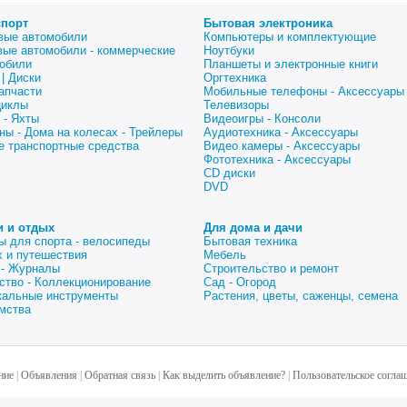
спорт
Бытовая электроника
вые автомобили
Компьютеры и комплектующие
вые автомобили - коммерческие
Ноутбуки
обили
Планшеты и электронные книги
| Диски
Оргтехника
апчасти
Мобильные телефоны - Аксессуары
циклы
Телевизоры
 - Яхты
Видеоигры - Консоли
ны - Дома на колесах - Трейлеры
Аудиотехника - Аксессуары
е транспортные средства
Видео камеры - Аксессуары
Фототехника - Аксессуары
CD диски
DVD
и и отдых
Для дома и дачи
ы для спорта - велосипеды
Бытовая техника
 и путешествия
Мебель
 - Журналы
Строительство и ремонт
ство - Коллекционирование
Сад - Огород
альные инструменты
Растения, цветы, саженцы, семена
мства
ние
|
Объявления
|
Обратная связь
|
Как выделить объявление?
|
Пользовательское согла