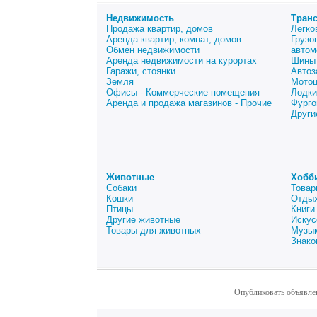
Недвижимость
Тран
Продажа квартир, домов
Легко
Аренда квартир, комнат, домов
Грузо
Обмен недвижимости
автом
Аренда недвижимости на курортах
Шины 
Гаражи, стоянки
Автоз
Земля
Мото
Офисы - Коммерческие помещения
Лодки
Аренда и продажа магазинов - Прочие
Фурго
Други
Животные
Хобб
Собаки
Товар
Кошки
Отдых
Птицы
Книги
Другие животные
Искус
Товары для животных
Музык
Знако
Опубликовать объявле