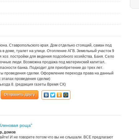
йона. Ставропольского края. Дом отдельно стоящий, саман под
ода в доме, туалет на улице. Отопление АГВ. Земельный участок 9
я хоз. постройки для ведения подсобного хозяйства. Баня. Село
дочные люди. Возможна продажа под материнский капитал.
асности банка. Подходит для приобретение до трех лет.
ты проведения сделки. Оформление перехода права на данный
х этапах проведения сделки)
езда 8. (редакция газеты Время СК)
Отправить другу
"Кленовая роща"
р, домов
йте! И не говорите потом что вы не слышали. ВСЕ предлагают