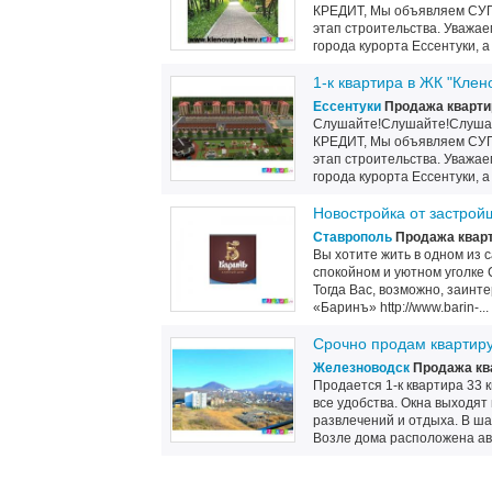
КРЕДИТ, Мы объявляем СУ
этап строительства. Уважае
города курорта Ессентуки, а 
1-к квартира в ЖК "Кле
Ессентуки
Продажа кварти
Слушайте!Слушайте!Слушайт
КРЕДИТ, Мы объявляем СУ
этап строительства. Уважае
города курорта Ессентуки, а 
Новостройка от застрой
Ставрополь
Продажа кварт
Вы хотите жить в одном из 
спокойном и уютном уголке
Тогда Вас, возможно, заинт
«Баринъ» http://www.barin-...
Срочно продам квартир
Железноводск
Продажа кв
Продается 1-к квартира 33 к
все удобства. Окна выходят
развлечений и отдыха. В ша
Возле дома расположена авт