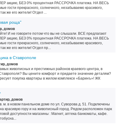
ПЕР акцию, БЕЗ 0% процентная РАССРОЧКА платежа. НА ВЕСЬ
мые гости прекрасного, солнечного, незабываемо красивого,
так же его жители! Отдел ...
новая роща"
р, домов
е! И не говорите потом что вы не слышали. ВСЕ предлагают
ПЕР акцию, БЕЗ 0% процентная РАССРОЧКА платежа. НА ВЕСЬ
мые гости прекрасного, солнечного, незабываемо красивого,
так же его жители! Отдел пр...
щика в Ставрополе
ир, домов
самых живописных и престижных районов краевого центра, в
 Ставрополя? Вы цените комфорт и придаете значение деталям?
ересует покупка квартиры в жилом комплексе «Баринъ»! ЖК
у
артир, домов
в. м. в новом панельном доме по ул. Суворова д. 51. Подключены
 на красивую гору и на живописный город. Рядом расположен парк
говой доступности магазины : Магнит, аптека банкоматы, кафе.
обусна...