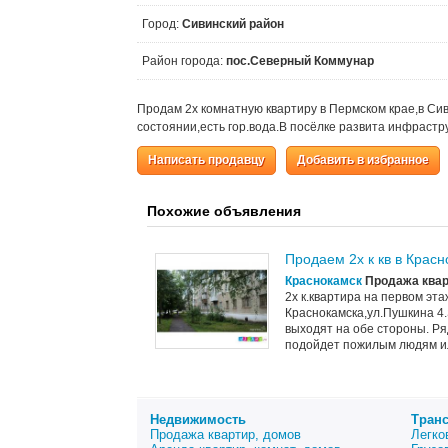
Город:
Сивинский район
Район города:
пос.Северный Коммунар
Продам 2х комнатную квартиру в Пермском крае,в Си
состоянии,есть гор.вода.В посёлке развита инфрастру
Написать продавцу
Добавить в избранное
Похожие объявления
Продаем 2х к кв в Крас
Краснокамск
Продажа квар
2х к.квартира на первом эт
Краснокамска,ул.Пушкина 4.S
выходят на обе стороны. Ря
подойдет пожилым людям или
Недвижимость
Тран
Продажа квартир, домов
Легко