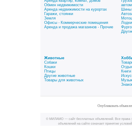
Аренда квартир, комнат, домов
Грузо
Обмен недвижимости
автом
Аренда недвижимости на курортах
Шины 
Гаражи, стоянки
Автоз
Земля
Мото
Офисы - Коммерческие помещения
Лодки
Аренда и продажа магазинов - Прочие
Фурго
Други
Животные
Хобб
Собаки
Товар
Кошки
Отдых
Птицы
Книги
Другие животные
Искус
Товары для животных
Музык
Знако
Опубликовать объявле
© МИЛАМО — сайт бесплатных объявлений. Все права з
объявлений на сайте означает принятие услови