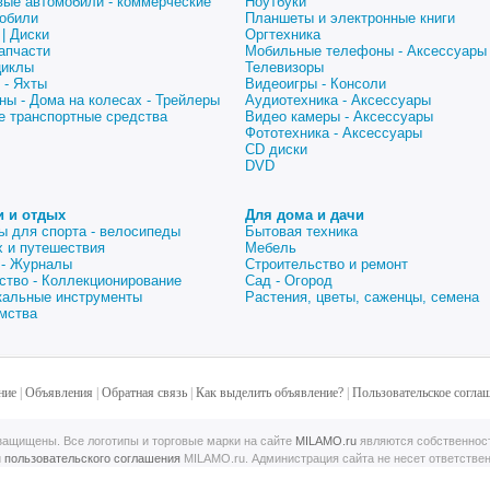
вые автомобили - коммерческие
Ноутбуки
обили
Планшеты и электронные книги
| Диски
Оргтехника
апчасти
Мобильные телефоны - Аксессуары
циклы
Телевизоры
 - Яхты
Видеоигры - Консоли
ны - Дома на колесах - Трейлеры
Аудиотехника - Аксессуары
е транспортные средства
Видео камеры - Аксессуары
Фототехника - Аксессуары
CD диски
DVD
и и отдых
Для дома и дачи
ы для спорта - велосипеды
Бытовая техника
 и путешествия
Мебель
 - Журналы
Строительство и ремонт
ство - Коллекционирование
Сад - Огород
альные инструменты
Растения, цветы, саженцы, семена
мства
ние
|
Объявления
|
Обратная связь
|
Как выделить объявление?
|
Пользовательское согла
ащищены. Все логотипы и торговые марки на сайте
MILAMO.ru
являются собственнос
й
пользовательского соглашения
MILAMO.ru. Администрация сайта не несет ответстве