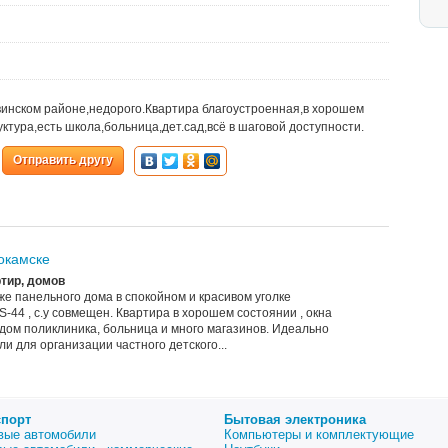
винском районе,недорого.Квартира благоустроенная,в хорошем
ктура,есть школа,больница,дет.сад,всё в шаговой доступности.
Отправить другу
нокамске
тир, домов
аже панельного дома в спокойном и красивом уголке
-44 , с.у совмещен. Квартира в хорошем состоянии , окна
дом поликлиника, больница и много магазинов. Идеально
 для организации частного детского...
спорт
Бытовая электроника
вые автомобили
Компьютеры и комплектующие