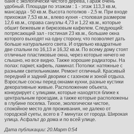
баня с экологически чистого дерева, Гараж очень
удобный. Площади по этажам : 1 - этаж 113,3 кв.м,
мансарда - 50 кв.м. Высота потолков - 2,5 м. При входе
прихожая 7,53 кв.м., влево кухня - столовая размером
12,6 кв.м., справа санузлы 4,73 и 1,22 кв.м., которые
обшит бежевым и бирюзовым кафелем. Следующий:
потрясающий зал - гостиная 23 кв.м., большие окна
которого выходят на одну сторону, что позволяет дать
больше натурального света. И отдельно квадратные
две спальни по 16,13 и 16,32 кв.м. По всему дому стоят
отличные пластиковые окна, через которые ничего не
слышно, но все видно. Также хорошие радиаторы. На
полах: паркет, кафель, ламинат. Потолки: натяжные с
разными светильниками. Ремонт отличный. Красивый
передний и задний дворики с газоном и зоной отдыха.
Взрослые сосны перед окнами кухни, разные кустики
декоративные живые. Расположение объекта,
конкурирует с улицами, которые находятся ближе к
центральным проездам, а также которые расположены
в глубине поселка. Тихое, экологически чистое,
спокойное место для проживания, не далеко от
городской суеты, всего в 7 минутах от города. Широкая
улица. Асфальт до дома и по всей улице.
Дата публикации: 20.Март 0:54