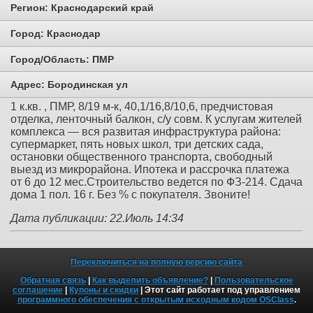
Регион:
Краснодарский край
Город:
Краснодар
Город/Область:
ПМР
Адрес:
Бородинская ул
1 к.кв. , ПМР, 8/19 м-к, 40,1/16,8/10,6, предчистовая
отделка, ленточный балкон, с/у совм. К услугам жителей
комплекса — вся развитая инфраструктура района:
супермаркет, пять новых школ, три детских сада,
остановки общественного транспорта, свободный
выезд из микрорайона. Ипотека и рассрочка платежа
от 6 до 12 мес.Строительство ведется по ФЗ-214. Сдача
дома 1 пол. 16 г. Без % с покупателя. Звоните!
Дата публикации: 22.Июль 14:34
Переключиться на полную версию сайта
Обратная связь
|
Как выделить объявление?
|
Пользовательское
соглашение
|
Купоны и скидки
| Этот сайт работает под управлением
программного обеспечения с открытым исходным кодом OSClass
.