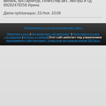
мебель, кух.гарнитур, сплит,стир.авт., люстры и т.д.
89282478258 Ирина
Дата публикации: 15.Ноя. 10:06
Переключиться на полную версию сайта
Обратная связь
|
Как выделить объявление?
|
Пользовательское
соглашение
|
Купоны и скидки
| Этот сайт работает под управлением
программного обеспечения с открытым исходным кодом OSClass
.