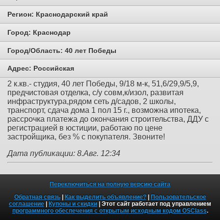
Регион:
Краснодарский край
Город:
Краснодар
Город/Область:
40 лет Победы
Адрес:
Российская
2 к.кв.- студия, 40 лет Победы, 9/18 м-к, 51,6/29,9/5,9,
предчистовая отделка, с/у совм,к/изол, развитая
инфраструктура,рядом сеть д/садов, 2 школы,
транспорт, сдача дома 1 пол 15 г., возможна ипотека,
рассрочка платежа до окончания строительства, ДДУ с
регистрацией в юстиции, работаю по цене
застройщика, без % с покупателя. Звоните!
Дата публикации: 8.Авг. 12:34
Переключиться на полную версию сайта
Обратная связь
|
Как выделить объявление?
|
Пользовательское
соглашение
|
Купоны и скидки
| Этот сайт работает под управлением
программного обеспечения с открытым исходным кодом OSClass
.