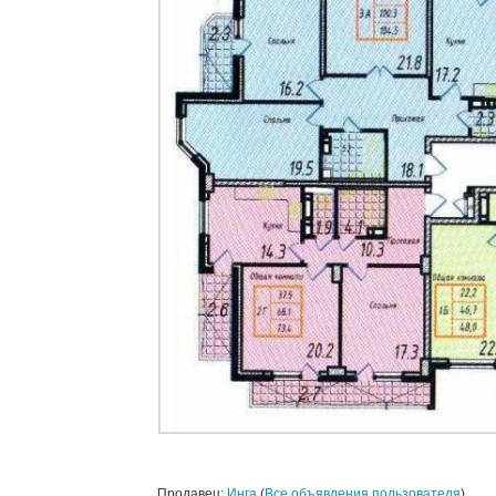
Продавец:
Инга
(
Все объявления пользователя
)