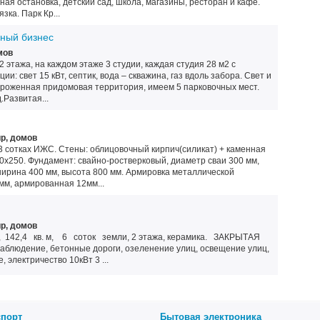
ая остановка, детский сад, школа, магазины, ресторан и кафе.
ка. Парк Кр...
чный бизнес
мов
 этажа, на каждом этаже 3 студии, каждая студия 28 м2 с
и: свет 15 кВт, септик, вода – скважина, газ вдоль забора. Свет и
ороженная придомовая территория, имеем 5 парковочных мест.
Развитая...
р, домов
 3 сотках ИЖС. Стены: облицовочный кирпич(силикат) + каменная
0х250. Фундамент: свайно-ростверковый, диаметр сваи 300 мм,
ширина 400 мм, высота 800 мм. Армировка металлической
мм, армированная 12мм...
р, домов
, 142,4 кв. м, 6 соток земли, 2 этажа, керамика. ЗАКРЫТАЯ
блюдение, бетонные дороги, озеленение улиц, освещение улиц,
 электричество 10кВт 3 ...
спорт
Бытовая электроника