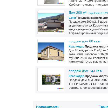
наличные. Рядом транспортн
Удобная транспортная развяз
Дом 200 м² под гостини
Сочи
Продажа квартир, до
Продаю дом 200 м2. В доме 2
выделенными с/у.Коммуникаци
вода заведены в дом.Облаг
Асфальтированный подъезд.
продаю дом 60 кв.м.
Краснодар
Продажа кварти
Дом 60 квадратов 11х6,8 на
вата 50мм+ газоблок 600х20
глубина 2500 мм; Ростверк 
арматурой 12 мм.Плита 150
продаю дом 143 кв.м.
Краснодар
Продажа кварти
Продаю дом, п. Знаменский
ТЕРРИТОРИЯ 21 Га, Видеона
центральное водоснабжение,
Недвижимость
Тран