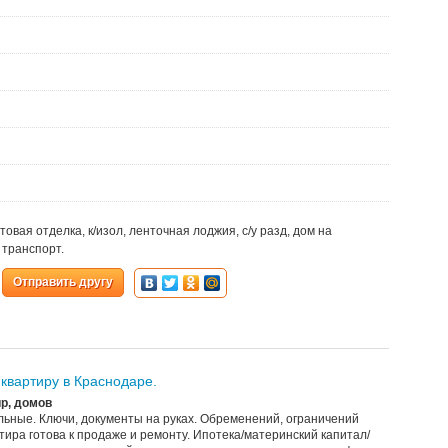
истовая отделка, к/изол, ленточная лоджия, с/у разд, дом на
 транспорт.
Отправить другу
квартиру в Краснодаре.
р, домов
еальные. Ключи, документы на руках. Обременений, ограничений
ртира готова к продаже и ремонту. Ипотека/материнский капитал/