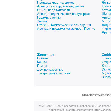
Продажа квартир, домов
Легко
Аренда квартир, комнат, домов
Грузо
Обмен недвижимости
автом
Аренда недвижимости на курортах
Шины 
Гаражи, стоянки
Автоз
Земля
Мото
Офисы - Коммерческие помещения
Лодки
Аренда и продажа магазинов - Прочие
Фурго
Други
Животные
Хобб
Собаки
Товар
Кошки
Отдых
Птицы
Книги
Другие животные
Искус
Товары для животных
Музык
Знако
Опубликовать объявле
© МИЛАМО — сайт бесплатных объявлений. Все права з
объявлений на сайте означает принятие услови