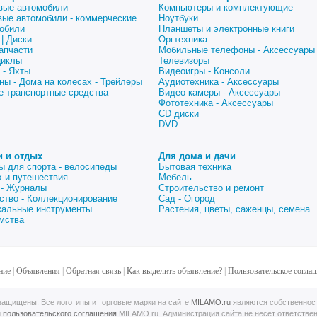
вые автомобили
Компьютеры и комплектующие
вые автомобили - коммерческие
Ноутбуки
обили
Планшеты и электронные книги
| Диски
Оргтехника
апчасти
Мобильные телефоны - Аксессуары
циклы
Телевизоры
 - Яхты
Видеоигры - Консоли
ны - Дома на колесах - Трейлеры
Аудиотехника - Аксессуары
е транспортные средства
Видео камеры - Аксессуары
Фототехника - Аксессуары
CD диски
DVD
и и отдых
Для дома и дачи
ы для спорта - велосипеды
Бытовая техника
 и путешествия
Мебель
 - Журналы
Строительство и ремонт
ство - Коллекционирование
Сад - Огород
альные инструменты
Растения, цветы, саженцы, семена
мства
ние
|
Объявления
|
Обратная связь
|
Как выделить объявление?
|
Пользовательское согла
ащищены. Все логотипы и торговые марки на сайте
MILAMO.ru
являются собственнос
й
пользовательского соглашения
MILAMO.ru. Администрация сайта не несет ответстве