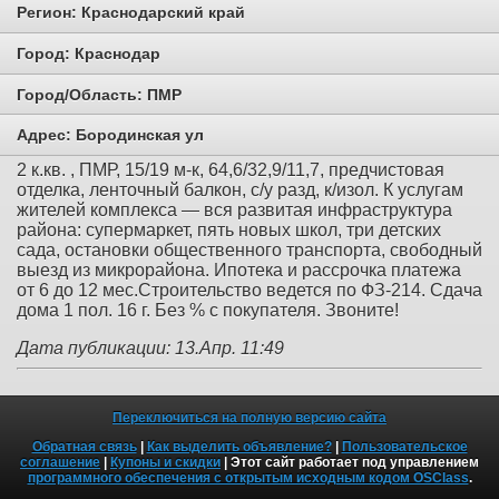
Регион:
Краснодарский край
Город:
Краснодар
Город/Область:
ПМР
Адрес:
Бородинская ул
2 к.кв. , ПМР, 15/19 м-к, 64,6/32,9/11,7, предчистовая
отделка, ленточный балкон, с/у разд, к/изол. К услугам
жителей комплекса — вся развитая инфраструктура
района: супермаркет, пять новых школ, три детских
сада, остановки общественного транспорта, свободный
выезд из микрорайона. Ипотека и рассрочка платежа
от 6 до 12 мес.Строительство ведется по ФЗ-214. Сдача
дома 1 пол. 16 г. Без % с покупателя. Звоните!
Дата публикации: 13.Апр. 11:49
Переключиться на полную версию сайта
Обратная связь
|
Как выделить объявление?
|
Пользовательское
соглашение
|
Купоны и скидки
| Этот сайт работает под управлением
программного обеспечения с открытым исходным кодом OSClass
.