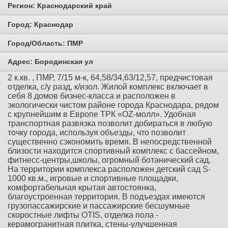
Регион:
Краснодарский край
Город:
Краснодар
Город/Область:
ПМР
Адрес:
Бородинская ул
2 к.кв. , ПМР, 7/15 м-к, 64,58/34,63/12,57, предчистовая
отделка, с/у разд, к/изол. Жилой комплекс включает в
себя 8 домов бизнес-класса и расположен в
экологически чистом районе города Краснодара, рядом
с крупнейшим в Европе ТРК «OZ-молл». Удобная
транспортная развязка позволит добираться в любую
точку города, используя объезды, что позволит
существенно сэкономить время. В непосредственной
близости находится спортивный комплекс с бассейном,
фитнесс-центры,школы, огромный ботанический сад.
На территории комплекса расположен детский сад S-
1000 кв.м., игровые и спортивные площадки,
комфортабельная крытая автостоянка,
благоустроенная территория. В подъездах имеются
грузопассажирские и пассажирские бесшумные
скоростные лифты OTIS, отделка пола -
керамогранитная плитка, стены-улучшенная