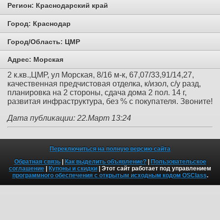
Регион:
Краснодарский край
Город:
Краснодар
Город/Область:
ЦМР
Адрес:
Морская
2 к.кв.,ЦМР, ул Морская, 8/16 м-к, 67,07/33,91/14,27,
качественная предчистовая отделка, к/изол, с/у разд,
планировка на 2 стороны, сдача дома 2 пол. 14 г,
развитая инфраструктура, без % с покупателя. Звоните!
Дата публикации: 22.Март 13:24
Переключиться на полную версию сайта
Обратная связь
|
Как выделить объявление?
|
Пользовательское
соглашение
|
Купоны и скидки
| Этот сайт работает под управлением
программного обеспечения с открытым исходным кодом OSClass
.