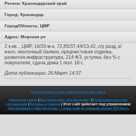
Регион:
Краснодарский край
Город:
Краснодар
Город/Область:
ЦМР
Адрес:
Морская ул
2 к.кв. , ЦМР, 19/20 м-к, 72,85/37,44/13,42, с/у разд, к/
изол, ленточный балкон, предчистовая отделка,
развитая инфраструктура, 214 ФЗ, уступка, без % с
покупателя, сдача дома 1 пол. 16 г.
Дата публикации: 26.Март 14:37
Переключиться на полную версию сайта
Обратная связь
|
Как выделить объявление?
|
Пользовательское
соглашение
|
Купоны и скидки
| Этот сайт работает под управлением
программного обеспечения с открытым исходным кодом OSClass
.