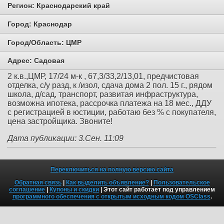
Регион:
Краснодарский край
Город:
Краснодар
Город/Область:
ЦМР
Адрес:
Садовая
2 к.в.,ЦМР, 17/24 м-к , 67,3/33,2/13,01, предчистовая
отделка, с/у разд, к /изол, сдача дома 2 пол. 15 г., рядом
школа, д/сад, транспорт, развитая инфраструктура,
возможна ипотека, рассрочка платежа на 18 мес., ДДУ
с регистрацией в юстиции, работаю без % с покупателя,
цена застройщика. Звоните!
Дата публикации: 3.Сен. 11:09
Переключиться на полную версию сайта
Обратная связь
|
Как выделить объявление?
|
Пользовательское
соглашение
|
Купоны и скидки
| Этот сайт работает под управлением
программного обеспечения с открытым исходным кодом OSClass
.