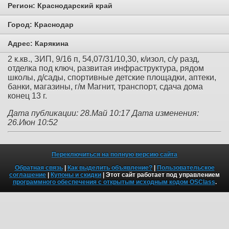
Регион:
Краснодарский край
Город:
Краснодар
Адрес:
Карякина
2 к.кв., ЗИП, 9/16 п, 54,07/31/10,30, к/изол, с/у разд,
отделка под ключ, развитая инфраструктура, рядом
школы, д/сады, спортивные детские площадки, аптеки,
банки, магазины, г/м Магнит, транспорт, сдача дома
конец 13 г.
Дата публикации: 28.Май 10:17
Дата изменения:
26.Июн 10:52
Переключиться на полную версию сайта
Обратная связь
|
Как выделить объявление?
|
Пользовательское
соглашение
|
Купоны и скидки
| Этот сайт работает под управлением
программного обеспечения с открытым исходным кодом OSClass
.