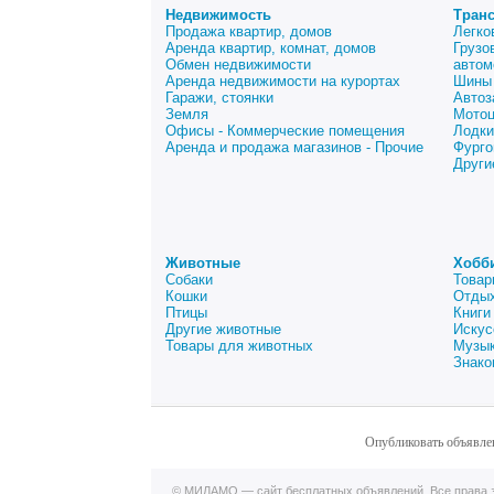
Недвижимость
Тран
Продажа квартир, домов
Легко
Аренда квартир, комнат, домов
Грузо
Обмен недвижимости
автом
Аренда недвижимости на курортах
Шины 
Гаражи, стоянки
Автоз
Земля
Мото
Офисы - Коммерческие помещения
Лодки
Аренда и продажа магазинов - Прочие
Фурго
Други
Животные
Хобб
Собаки
Товар
Кошки
Отдых
Птицы
Книги
Другие животные
Искус
Товары для животных
Музык
Знако
Опубликовать объявле
© МИЛАМО — сайт бесплатных объявлений. Все права з