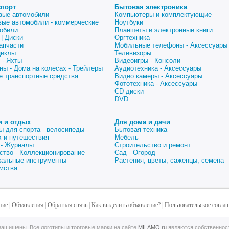
спорт
Бытовая электроника
вые автомобили
Компьютеры и комплектующие
вые автомобили - коммерческие
Ноутбуки
обили
Планшеты и электронные книги
| Диски
Оргтехника
апчасти
Мобильные телефоны - Аксессуары
циклы
Телевизоры
 - Яхты
Видеоигры - Консоли
ны - Дома на колесах - Трейлеры
Аудиотехника - Аксессуары
е транспортные средства
Видео камеры - Аксессуары
Фототехника - Аксессуары
CD диски
DVD
и и отдых
Для дома и дачи
ы для спорта - велосипеды
Бытовая техника
 и путешествия
Мебель
 - Журналы
Строительство и ремонт
ство - Коллекционирование
Сад - Огород
альные инструменты
Растения, цветы, саженцы, семена
мства
ние
|
Объявления
|
Обратная связь
|
Как выделить объявление?
|
Пользовательское согла
ащищены. Все логотипы и торговые марки на сайте
MILAMO.ru
являются собственнос