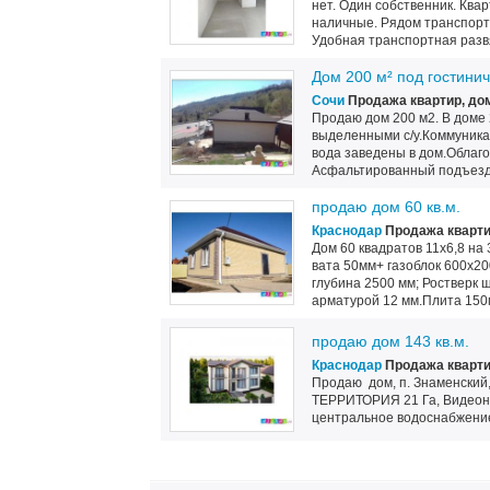
нет. Один собственник. Ква
наличные. Рядом транспортн
Удобная транспортная развяз
Дом 200 м² под гостини
Сочи
Продажа квартир, до
Продаю дом 200 м2. В доме 2
выделенными с/у.Коммуникаци
вода заведены в дом.Облаг
Асфальтированный подъезд.
продаю дом 60 кв.м.
Краснодар
Продажа кварти
Дом 60 квадратов 11х6,8 на
вата 50мм+ газоблок 600х20
глубина 2500 мм; Ростверк 
арматурой 12 мм.Плита 150
продаю дом 143 кв.м.
Краснодар
Продажа кварти
Продаю дом, п. Знаменский
ТЕРРИТОРИЯ 21 Га, Видеона
центральное водоснабжение,