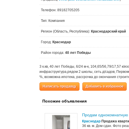
Телефон: 89182705205
Тип: Компания
Регион (Область, Республика):
Краснодарский край
Город:
Краснодар
Район города:
40 лет Победы
3 к.кв, 40 лет Победы, 6/24 м-к, 104,65/56,79/17,57 к/
инфраструктура,рядом 2 школы, сеть д/садов, Первома
%, возможна ипотека, рассрочка до окончания строит
Написать продавцу
Добавить в избранное
Похожие объявления
Продам однокомнатную 
Краснодар
Продажа кварти
36 кв. м. Дом сдан. Фото р