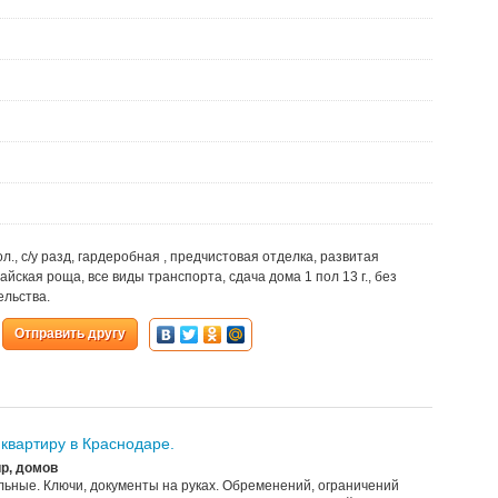
изол., с/у разд, гардеробная , предчистовая отделка, развитая
йская роща, все виды транспорта, сдача дома 1 пол 13 г., без
ельства.
Отправить другу
квартиру в Краснодаре.
р, домов
еальные. Ключи, документы на руках. Обременений, ограничений