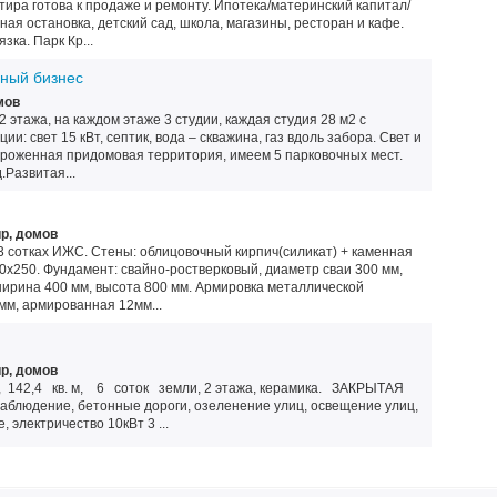
ртира готова к продаже и ремонту. Ипотека/материнский капитал/
ая остановка, детский сад, школа, магазины, ресторан и кафе.
ка. Парк Кр...
чный бизнес
мов
 этажа, на каждом этаже 3 студии, каждая студия 28 м2 с
и: свет 15 кВт, септик, вода – скважина, газ вдоль забора. Свет и
ороженная придомовая территория, имеем 5 парковочных мест.
Развитая...
р, домов
 3 сотках ИЖС. Стены: облицовочный кирпич(силикат) + каменная
0х250. Фундамент: свайно-ростверковый, диаметр сваи 300 мм,
ширина 400 мм, высота 800 мм. Армировка металлической
мм, армированная 12мм...
р, домов
, 142,4 кв. м, 6 соток земли, 2 этажа, керамика. ЗАКРЫТАЯ
блюдение, бетонные дороги, озеленение улиц, освещение улиц,
 электричество 10кВт 3 ...