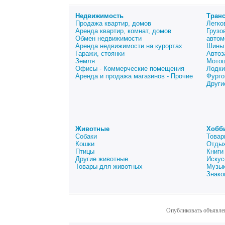
Недвижимость
Тран
Продажа квартир, домов
Легко
Аренда квартир, комнат, домов
Грузо
Обмен недвижимости
автом
Аренда недвижимости на курортах
Шины 
Гаражи, стоянки
Автоз
Земля
Мото
Офисы - Коммерческие помещения
Лодки
Аренда и продажа магазинов - Прочие
Фурго
Други
Животные
Хобб
Собаки
Товар
Кошки
Отдых
Птицы
Книги
Другие животные
Искус
Товары для животных
Музык
Знако
Опубликовать объявле