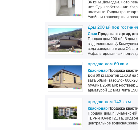
36 кв. м. Дом сдан. Фото р
нет. Один собственник. Ква
наличные. Рядом транспортн
Удобная транспортная развяз
Дом 200 м² под гостини
Сочи
Продажа квартир, до
Продаю дом 200 м2. В доме 2
выделенными с/у.Коммуникаци
вода заведены в дом.Облаг
Асфальтированный подъезд.
продаю дом 60 кв.м.
Краснодар
Продажа кварти
Дом 60 квадратов 11х6,8 на
вата 50мм+ газоблок 600х20
глубина 2500 мм; Ростверк 
арматурой 12 мм.Плита 150
продаю дом 143 кв.м.
Краснодар
Продажа кварти
Продаю дом, п. Знаменский
ТЕРРИТОРИЯ 21 Га, Видеона
центральное водоснабжение,