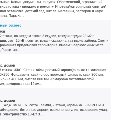
еальные. Ключи, документы на руках. Обременений, ограничений
ртира готова к продаже и ремонту. Ипотека/материнский капитал/
ая остановка, детский сад, школа, магазины, ресторан и кафе.
ка. Парк Кр...
чный бизнес
мов
 этажа, на каждом этаже 3 студии, каждая студия 28 м2 с
и: свет 15 кВт, септик, вода – скважина, газ вдоль забора. Свет и
ороженная придомовая территория, имеем 5 парковочных мест.
Развитая...
р, домов
 3 сотках ИЖС. Стены: облицовочный кирпич(силикат) + каменная
0х250. Фундамент: свайно-ростверковый, диаметр сваи 300 мм,
ширина 400 мм, высота 800 мм. Армировка металлической
мм, армированная 12мм...
р, домов
, 142,4 кв. м, 6 соток земли, 2 этажа, керамика. ЗАКРЫТАЯ
блюдение, бетонные дороги, озеленение улиц, освещение улиц,
 электричество 10кВт 3 ...