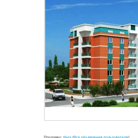
Продавец:
Инга
(
Все объявления пользователя
)