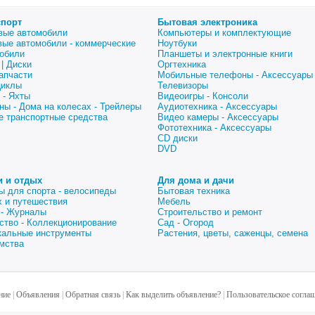
спорт
Бытовая электроника
вые автомобили
Компьютеры и комплектующие
вые автомобили - коммерческие
Ноутбуки
обили
Планшеты и электронные книги
| Диски
Оргтехника
апчасти
Мобильные телефоны - Аксессуары
циклы
Телевизоры
 - Яхты
Видеоигры - Консоли
ны - Дома на колесах - Трейлеры
Аудиотехника - Аксессуары
е транспортные средства
Видео камеры - Аксессуары
Фототехника - Аксессуары
CD диски
DVD
и и отдых
Для дома и дачи
ы для спорта - велосипеды
Бытовая техника
 и путешествия
Мебель
 - Журналы
Строительство и ремонт
ство - Коллекционирование
Сад - Огород
альные инструменты
Растения, цветы, саженцы, семена
мства
ние
|
Объявления
|
Обратная связь
|
Как выделить объявление?
|
Пользовательское согла