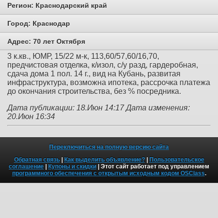
Регион:
Краснодарский край
Город:
Краснодар
Адрес:
70 лет Октября
3 к.кв., ЮМР, 15/22 м-к, 113,60/57,60/16,70,
предчистовая отделка, к/изол, с/у разд, гардеробная,
сдача дома 1 пол. 14 г., вид на Кубань, развитая
инфраструктура, возможна ипотека, рассрочка платежа
до окончания строительства, без % посредника.
Дата публикации: 18.Июн 14:17
Дата изменения:
20.Июн 16:34
Переключиться на полную версию сайта
Обратная связь
|
Как выделить объявление?
|
Пользовательское
соглашение
|
Купоны и скидки
| Этот сайт работает под управлением
программного обеспечения с открытым исходным кодом OSClass
.