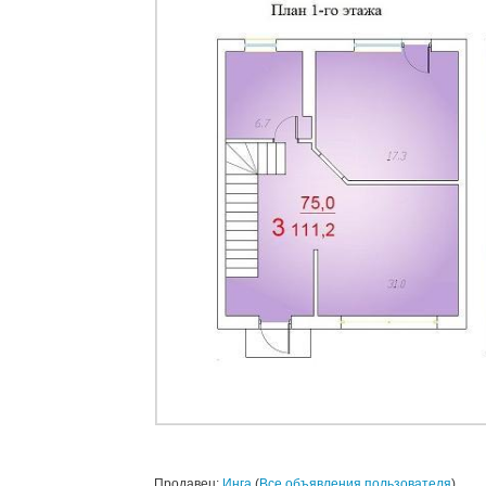
Продавец:
Инга
(
Все объявления пользователя
)