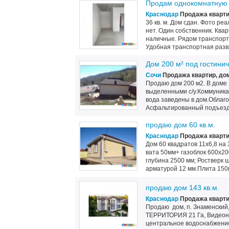
Продам однокомнатную 
Краснодар
Продажа кварти
36 кв. м. Дом сдан. Фото р
нет. Один собственник. Ква
наличные. Рядом транспортн
Удобная транспортная развяз
Дом 200 м² под гостини
Сочи
Продажа квартир, до
Продаю дом 200 м2. В доме 2
выделенными с/у.Коммуникаци
вода заведены в дом.Облаг
Асфальтированный подъезд.
продаю дом 60 кв.м.
Краснодар
Продажа кварти
Дом 60 квадратов 11х6,8 на
вата 50мм+ газоблок 600х20
глубина 2500 мм; Ростверк 
арматурой 12 мм.Плита 150
продаю дом 143 кв.м.
Краснодар
Продажа кварти
Продаю дом, п. Знаменский
ТЕРРИТОРИЯ 21 Га, Видеона
центральное водоснабжение,