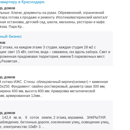
квартиру в Краснодаре.
р, домов
еальные. Ключи, документы на руках. Обременений, ограничений
ртира готова к продаже и ремонту. Ипотека/материнский капитал/
ая остановка, детский сад, школа, магазины, ресторан и кафе.
ка. Парк Кр...
чный бизнес
мов
 этажа, на каждом этаже 3 студии, каждая студия 28 м2 с
и: свет 15 кВт, септик, вода – скважина, газ вдоль забора. Свет и
ороженная придомовая территория, имеем 5 парковочных мест.
Развитая...
р, домов
 3 сотках ИЖС. Стены: облицовочный кирпич(силикат) + каменная
0х250. Фундамент: свайно-ростверковый, диаметр сваи 300 мм,
ширина 400 мм, высота 800 мм. Армировка металлической
мм, армированная 12мм...
р, домов
, 142,4 кв. м, 6 соток земли, 2 этажа, керамика. ЗАКРЫТАЯ
блюдение, бетонные дороги, озеленение улиц, освещение улиц,
 электричество 10кВт 3 ...