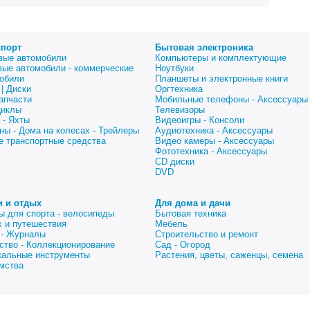
спорт
Бытовая электроника
вые автомобили
Компьютеры и комплектующие
вые автомобили - коммерческие
Ноутбуки
обили
Планшеты и электронные книги
| Диски
Оргтехника
апчасти
Мобильные телефоны - Аксессуары
циклы
Телевизоры
 - Яхты
Видеоигры - Консоли
ны - Дома на колесах - Трейлеры
Аудиотехника - Аксессуары
е транспортные средства
Видео камеры - Аксессуары
Фототехника - Аксессуары
CD диски
DVD
и и отдых
Для дома и дачи
ы для спорта - велосипеды
Бытовая техника
 и путешествия
Мебель
 - Журналы
Строительство и ремонт
ство - Коллекционирование
Сад - Огород
альные инструменты
Растения, цветы, саженцы, семена
мства