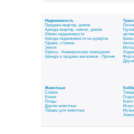
Недвижимость
Тран
Продажа квартир, домов
Легко
Аренда квартир, комнат, домов
Грузо
Обмен недвижимости
автом
Аренда недвижимости на курортах
Шины 
Гаражи, стоянки
Автоз
Земля
Мото
Офисы - Коммерческие помещения
Лодки
Аренда и продажа магазинов - Прочие
Фурго
Други
Животные
Хобб
Собаки
Товар
Кошки
Отдых
Птицы
Книги
Другие животные
Искус
Товары для животных
Музык
Знако