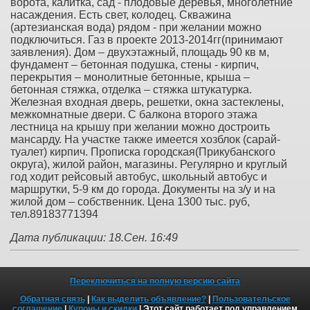
ворота, калитка, сад - плодовые деревья, многолетние
насаждения. Есть свет, колодец. Скважина
(артезианская вода) рядом - при желании можно
подключиться. Газ в проекте 2013-2014гг(принимают
заявления). Дом – двухэтажный, площадь 90 кв м,
фундамент – бетонная подушка, стены - кирпич,
перекрытия – монолитные бетонные, крыша –
бетонная стяжка, отделка – стяжка штукатурка.
Железная входная дверь, решетки, окна застеклены,
межкомнатные двери. С балкона второго этажа
лестница на крышу при желании можно достроить
мансарду. На участке также имеется хозблок (сарай-
туалет) кирпич. Прописка городская(Прикубанского
округа), жилой район, магазины. Регулярно и круглый
год ходит рейсовый автобус, школьный автобус и
маршрутки, 5-9 км до города. Документы на з/у и на
жилой дом – собственник. Цена 1300 тыс. руб,
тел.89183771394
Дата публикации: 18.Сен. 16:49
Переключиться на полную версию сайта
Обратная связь
|
Как выделить объявление?
|
Пользовательское
соглашение
|
Купоны и скидки
| Этот сайт работает под управлением