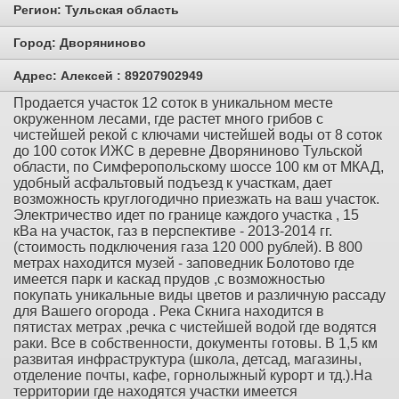
Регион:
Тульская область
Город:
Дворяниново
Адрес:
Алексей : 89207902949
Продается участок 12 соток в уникальном месте
окруженном лесами, где растет много грибов с
чистейшей рекой с ключами чистейшей воды от 8 соток
до 100 соток ИЖС в деревне Дворяниново Тульской
области, по Симферопольскому шоссе 100 км от МКАД,
удобный асфальтовый подъезд к участкам, дает
возможность круглогодично приезжать на ваш участок.
Электричество идет по границе каждого участка , 15
кВа на участок, газ в перспективе - 2013-2014 гг.
(стоимость подключения газа 120 000 рублей). В 800
метрах находится музей - заповедник Болотово где
имеется парк и каскад прудов ,с возможностью
покупать уникальные виды цветов и различную рассаду
для Вашего огорода . Река Скнига находится в
пятистах метрах ,речка с чистейшей водой где водятся
раки. Все в собственности, документы готовы. В 1,5 км
развитая инфраструктура (школа, детсад, магазины,
отделение почты, кафе, горнолыжный курорт и тд.).На
территории где находятся участки имеется