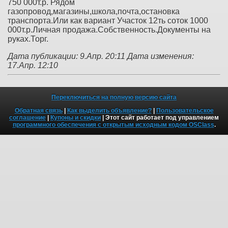
750 000т.р. Рядом
газопровод,магазины,школа,почта,остановка
транспорта.Или как вариант Участок 12ть соток 1000
000т.р.Личная продажа.Собственность.Документы на
руках.Торг.
Дата публикации: 9.Апр. 20:11
Дата изменения:
17.Апр. 12:10
Переключиться на полную версию сайта
Обратная связь
|
Как выделить объявление?
|
Пользовательское
соглашение
|
Купоны и скидки
| Этот сайт работает под управлением
программного обеспечения с открытым исходным кодом OSClass
.