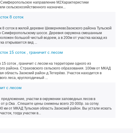
воСимферопольское направление М2Характеристики
мли сельскохозяйственного назначен...
сток 8 соток
 8 соток в жилой деревне ШеверняевоЗаокского района Тульской
 по Симферопольскому шоссе. Деревня окружена смешанным
положен большой чистый водоем, а в 200м от участка каскад из
ка открывается вид ...
ток 15 соток , граничит с лесом
15 соток , граничит с лесом на территории одного из
го района. Страховского сельского образования. 100км от МКАД
я область Заокский район д.Тетерёво. Участок находится в
го леса, круглогодичный ...
чит с лесом
 предложение, участки в окружении заповедных лесов в
от р.Ока . Спешите цены снижены всего 20 000р. за сотку.
 км от МКАД Тульская область Заокский район. Вы устали искать
сток, тогда участки в...