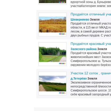
курортной зоны д. Буныре
участкаКатегория земли: зе
Продаётся отличный уча
Шеверняево
Земля
Продаётся отличный участок
области, в 115 км от МКАД
лесом, в самой деревне рас
двух рыбных прудов. С участ
Продаётся красивый учас
Заокского района
Земля
Продаётся красивый участок 
живописнейших мест Заокско
Симферопольское ш. Тульска
окружении молодого берёзово
Участок 12 соток , грани
д.Тетерёво
Земля
Эксклюзивное ограниченное
непосредственной близости 
Симферопольское шоссе .100
себе красивый загородный уча