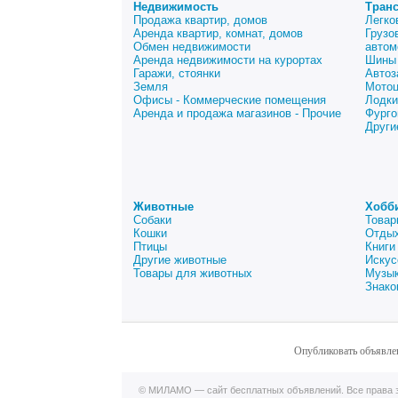
Недвижимость
Тран
Продажа квартир, домов
Легко
Аренда квартир, комнат, домов
Грузо
Обмен недвижимости
автом
Аренда недвижимости на курортах
Шины 
Гаражи, стоянки
Автоз
Земля
Мото
Офисы - Коммерческие помещения
Лодки
Аренда и продажа магазинов - Прочие
Фурго
Други
Животные
Хобб
Собаки
Товар
Кошки
Отдых
Птицы
Книги
Другие животные
Искус
Товары для животных
Музык
Знако
Опубликовать объявле
© МИЛАМО — сайт бесплатных объявлений. Все права з