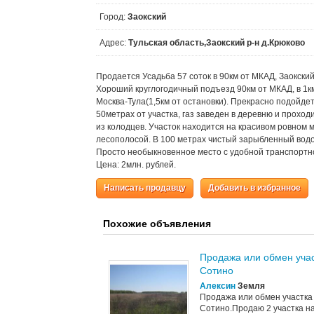
Город:
Заокский
Адрес:
Тульская область,Заокский р-н д.Крюково
Продается Усадьба 57 соток в 90км от МКАД, Заокски
Хороший круглогодичный подъезд 90км от МКАД, в 1
Москва-Тула(1,5км от остановки). Прекрасно подойде
50метрах от участка, газ заведен в деревню и проход
из колодцев. Участок находится на красивом ровном 
лесополосой. В 100 метрах чистый зарыбленный водое
Просто необыкновенное место с удобной транспортн
Цена: 2млн. рублей.
Написать продавцу
Добавить в избранное
Похожие объявления
Продажа или обмен участ
Сотино
Алексин
Земля
Продажа или обмен участка Т
Сотино.Продаю 2 участка на 