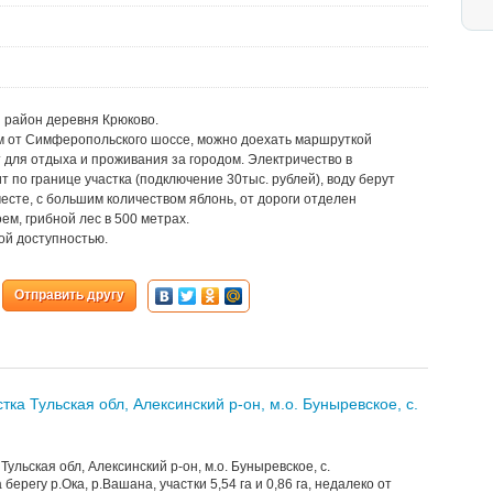
й район деревня Крюково.
км от Симферопольского шоссе, можно доехать маршруткой
т для отдыха и проживания за городом. Электричество в
ит по границе участка (подключение 30тыс. рублей), воду берут
месте, с большим количеством яблонь, от дороги отделен
м, грибной лес в 500 метрах.
ой доступностью.
Отправить другу
ка Тульская обл, Алексинский р-он, м.о. Буныревское, с.
ульская обл, Алексинский р-он, м.о. Буныревское, с.
берегу р.Ока, р.Вашана, участки 5,54 га и 0,86 га, недалеко от