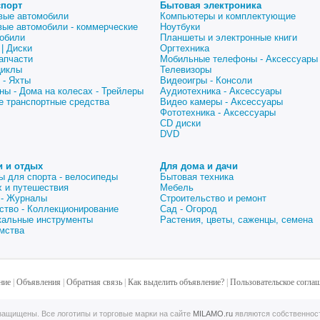
спорт
Бытовая электроника
вые автомобили
Компьютеры и комплектующие
вые автомобили - коммерческие
Ноутбуки
обили
Планшеты и электронные книги
| Диски
Оргтехника
апчасти
Мобильные телефоны - Аксессуары
циклы
Телевизоры
 - Яхты
Видеоигры - Консоли
ны - Дома на колесах - Трейлеры
Аудиотехника - Аксессуары
е транспортные средства
Видео камеры - Аксессуары
Фототехника - Аксессуары
CD диски
DVD
и и отдых
Для дома и дачи
ы для спорта - велосипеды
Бытовая техника
 и путешествия
Мебель
 - Журналы
Строительство и ремонт
ство - Коллекционирование
Сад - Огород
альные инструменты
Растения, цветы, саженцы, семена
мства
ние
|
Объявления
|
Обратная связь
|
Как выделить объявление?
|
Пользовательское согла
ащищены. Все логотипы и торговые марки на сайте
MILAMO.ru
являются собственнос