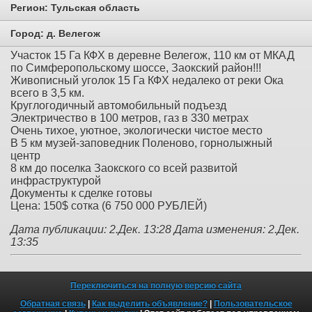
Регион:
Тульская область
Город:
д. Велегож
Участок 15 Га КФХ в деревне Велегож, 110 км от МКАД
по Симферопольскому шоссе, Заокский район!!!
Живописный уголок 15 Га КФХ недалеко от реки Ока
всего в 3,5 км.
Круглогодичный автомобильный подъезд
Электричество в 100 метров, газ в 330 метрах
Очень тихое, уютное, экологически чистое место
В 5 км музей-заповедник Поленово, горнолыжный
центр
8 км до поселка Заокского со всей развитой
инфраструктурой
Документы к сделке готовы
Цена: 150$ сотка (6 750 000 РУБЛЕЙ)
Дата публикации: 2.Дек. 13:28
Дата изменения: 2.Дек.
13:35
Переключиться на полную версию сайта
Обратная связь
|
Как выделить объявление?
|
Пользовательское