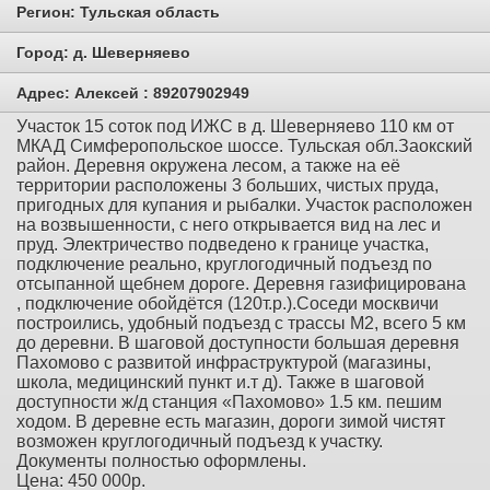
Регион:
Тульская область
Город:
д. Шеверняево
Адрес:
Алексей : 89207902949
Участок 15 соток под ИЖС в д. Шеверняево 110 км от
МКАД Симферопольское шоссе. Тульская обл.Заокский
район. Деревня окружена лесом, а также на её
территории расположены 3 больших, чистых пруда,
пригодных для купания и рыбалки. Участок расположен
на возвышенности, с него открывается вид на лес и
пруд. Электричество подведено к границе участка,
подключение реально, круглогодичный подъезд по
отсыпанной щебнем дороге. Деревня газифицирована
, подключение обойдётся (120т.р.).Соседи москвичи
построились, удобный подъезд с трассы М2, всего 5 км
до деревни. В шаговой доступности большая деревня
Пахомово с развитой инфраструктурой (магазины,
школа, медицинский пункт и.т д). Также в шаговой
доступности ж/д станция «Пахомово» 1.5 км. пешим
ходом. В деревне есть магазин, дороги зимой чистят
возможен круглогодичный подъезд к участку.
Документы полностью оформлены.
Цена: 450 000р.