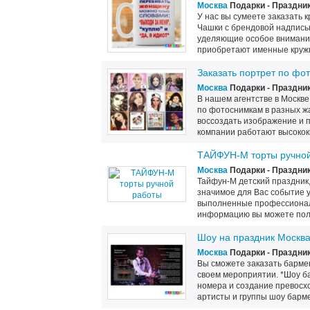
Москва
Подарки - Праздник
У нас вы сумеете заказать 
Чашки с брендовой надпись
уделяющие особое внимани
приобретают именные кружк
Заказать портрет по фо
Москва
Подарки - Праздник
В нашем агентстве в Москве
по фотоснимкам в разных ж
воссоздать изображение и п
компании работают высокок
ТАЙФУН-М торты ручно
Москва
Подарки - Праздник
Тайфун-М детский праздник
значимое для Вас событие у
выполненные профессионал
информацию вы можете полу
Шоу на праздник Москва 
Москва
Подарки - Праздник
Вы сможете заказать барме
своем мероприятии. *Шоу б
номера и создание превосхо
артисты и группы шоу барм