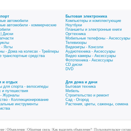
спорт
Бытовая электроника
вые автомобили
Компьютеры и комплектующие
вые автомобили - коммерческие
Ноутбуки
обили
Планшеты и электронные книги
| Диски
Оргтехника
апчасти
Мобильные телефоны - Аксессуары
циклы
Телевизоры
 - Яхты
Видеоигры - Консоли
ны - Дома на колесах - Трейлеры
Аудиотехника - Аксессуары
е транспортные средства
Видео камеры - Аксессуары
Фототехника - Аксессуары
CD диски
DVD
и и отдых
Для дома и дачи
ы для спорта - велосипеды
Бытовая техника
 и путешествия
Мебель
 - Журналы
Строительство и ремонт
ство - Коллекционирование
Сад - Огород
альные инструменты
Растения, цветы, саженцы, семена
мства
ние
|
Объявления
|
Обратная связь
|
Как выделить объявление?
|
Пользовательское согла