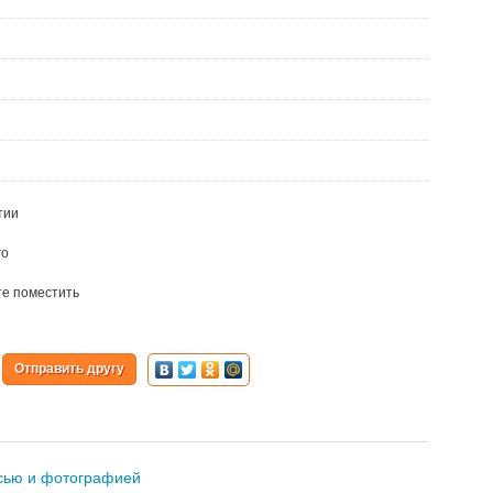
тии
го
те поместить
Отправить другу
исью и фотографией