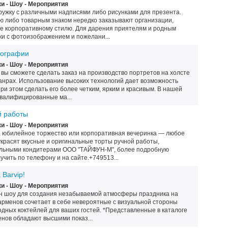
и - Шоу - Мероприятия
кружку с различными надписями либо рисунками для презента.
ю либо товарным знаком нередко заказывают организации,
е корпоративному стилю. Для дарения приятелям и родным
и с фотоизображением и пожелани...
тографии
и - Шоу - Мероприятия
 вы сможете сделать заказ на производство портретов на холсте
анрах. Использование высоких технологий дает возможность
ри этом сделать его более четким, ярким и красивым. В нашей
валифицированные ма...
й работы
и - Шоу - Мероприятия
, юбилейное торжество или корпоративная вечеринка — любое
красят вкусные и оригинальные торты ручной работы,
ьными кондитерами ООО "ТАЙФУН-М", более подробную
чить по телефону и на сайте.+749513...
Barvip!
и - Шоу - Мероприятия
н шоу для создания незабываемой атмосферы праздника на
арменов сочетает в себе невероятные с визуальной стороны
дных коктейлей для ваших гостей. *Представленные в каталоге
енов обладают высшими показ...