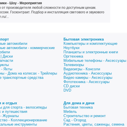
ики - Шоу - Мероприятия
от производителя любой сложности по доступным ценам.
оссии. Госконтракт. Подбор и инсталляция светового и звукового
ru/...
спорт
Бытовая электроника
вые автомобили
Компьютеры и комплектующие
вые автомобили - коммерческие
Ноутбуки
обили
Планшеты и электронные книги
| Диски
Оргтехника
апчасти
Мобильные телефоны - Аксессуары
циклы
Телевизоры
 - Яхты
Видеоигры - Консоли
ны - Дома на колесах - Трейлеры
Аудиотехника - Аксессуары
е транспортные средства
Видео камеры - Аксессуары
Фототехника - Аксессуары
CD диски
DVD
и и отдых
Для дома и дачи
ы для спорта - велосипеды
Бытовая техника
 и путешествия
Мебель
 - Журналы
Строительство и ремонт
ство - Коллекционирование
Сад - Огород
альные инструменты
Растения, цветы, саженцы, семена