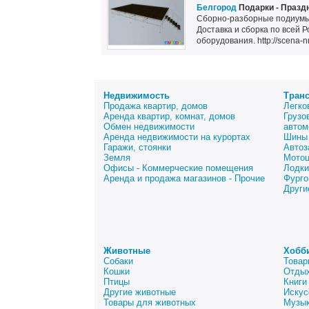
Белгород
Подарки - Праздн
Сборно-разборные подиумы 
Доставка и сборка по всей Р
оборудования. http://scena-nn.
Недвижимость
Тран
Продажа квартир, домов
Легко
Аренда квартир, комнат, домов
Грузо
Обмен недвижимости
автом
Аренда недвижимости на курортах
Шины 
Гаражи, стоянки
Автоз
Земля
Мото
Офисы - Коммерческие помещения
Лодки
Аренда и продажа магазинов - Прочие
Фурго
Други
Животные
Хобб
Собаки
Товар
Кошки
Отдых
Птицы
Книги
Другие животные
Искус
Товары для животных
Музык