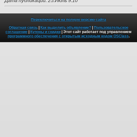
Дата публикации: 25.Июль 9:10
Переключиться на полную версию сайта
Обратная связь
|
Как выделить объявление?
|
Пользовательское
соглашение
|
Купоны и скидки
| Этот сайт работает под управлением
программного обеспечения с открытым исходным кодом OSClass
.