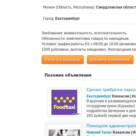
Регион (Область, Республика):
Свердловская облас
Город:
Екатеринбург
Требования: внимательность, исполнительность.
Обязанности: комплектовка товара по накладным.
Условия: график работы 6/1 с 08:00 до 18:00 (возмож
1500 руб/смена, выплаты ежедневно. Иногородним п
Написать продавцу
Добавить в избранное
Похожие объявления
Срочно требуется перс
Екатеринбург
Вакансии | И
В крупную и развивающуюся
сотрудники кухни (Курьеры)
подработка (вечерние и дне
200 рублей) первый две нед
Помощник администрато
Нижний Тагил
Вакансии | И