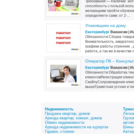
Требования:— Наличие инте
способность с пользой исп
желающими пройти обучени
определяете сами; от 2-...
Упаковщики на дому
Екатеринбург
Вакансии | И
Обязанности:Сборка товара
Внимательность, аккуратнос
графики работы утренние ,
работа, а так же в качестве 
Оператор ПК – Консульт
Екатеринбург
Вакансии | И
Обязанности:Обработка тек
клиентовРегистрация клиент
СкайпуСопровождение клие
вышеГрамотная устная и пи
Недвижимость
Тран
Продажа квартир, домов
Легко
Аренда квартир, комнат, домов
Грузо
Обмен недвижимости
автом
Аренда недвижимости на курортах
Шины 
Гаражи, стоянки
Автоз