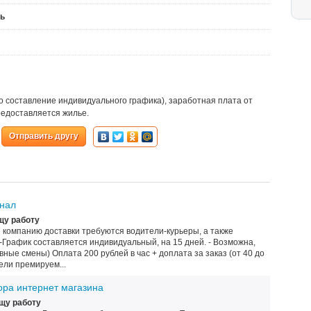
ть
но составление индивидуального графика), заработная плата от
редоставляется жилье.
Отправить другу
онал
щу работу
 компанию доставки требуются водители-курьеры, а также
 -График составляется индивидуальный, на 15 дней. - Возможна,
вные смены) Оплата 200 рублей в час + доплата за заказ (от 40 до
ели премируем...
ра интернет магазина
щу работу