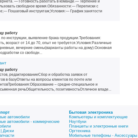
рнета. — Готовность работать в команде.— Терпение и
ользовать свободное время.Обязанности:— Переписки с
е;— Пошаговый инструктаж;Условия:— График занятости
щу работу
 по инструкции, выявление брака продукции.Требования:
ть, возраст от 14 до 70, опыт не требуется.Условия:Различные
 дневные, вечерние смены(варианты работы на дому).Основная
подработки со свободн...
ант
щу работу
стов, редактированиеСбор и обработка заявок от
ов в базуОтветы на вопросы клиентов по почте или
нтовТребования:Образование – средне-специальное и
сьменная речьОбщительность, позитивностьОтличное владе...
спорт
Бытовая электроника
вые автомобили
Компьютеры и комплектующие
вые автомобили - коммерческие
Ноутбуки
обили
Планшеты и электронные книги
| Диски
Оргтехника
апчасти
Мобильные телефоны - Аксессуары