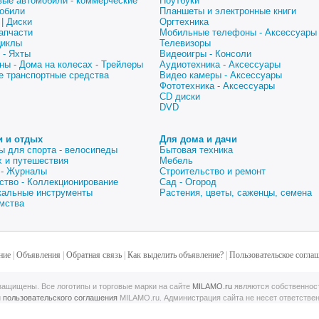
вые автомобили - коммерческие
Ноутбуки
обили
Планшеты и электронные книги
| Диски
Оргтехника
апчасти
Мобильные телефоны - Аксессуары
циклы
Телевизоры
 - Яхты
Видеоигры - Консоли
ны - Дома на колесах - Трейлеры
Аудиотехника - Аксессуары
е транспортные средства
Видео камеры - Аксессуары
Фототехника - Аксессуары
CD диски
DVD
и и отдых
Для дома и дачи
ы для спорта - велосипеды
Бытовая техника
 и путешествия
Мебель
 - Журналы
Строительство и ремонт
ство - Коллекционирование
Сад - Огород
альные инструменты
Растения, цветы, саженцы, семена
мства
ние
|
Объявления
|
Обратная связь
|
Как выделить объявление?
|
Пользовательское согла
ащищены. Все логотипы и торговые марки на сайте
MILAMO.ru
являются собственнос
й
пользовательского соглашения
MILAMO.ru. Администрация сайта не несет ответстве