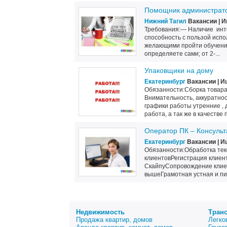
Помощник администрато
Нижний Тагил
Вакансии | И
Требования:— Наличие инте
способность с пользой исп
желающими пройти обучени
определяете сами; от 2-...
Упаковщики на дому
Екатеринбург
Вакансии | И
Обязанности:Сборка товара
Внимательность, аккуратнос
графики работы утренние ,
работа, а так же в качестве 
Оператор ПК – Консульт
Екатеринбург
Вакансии | И
Обязанности:Обработка тек
клиентовРегистрация клиент
СкайпуСопровождение клие
вышеГрамотная устная и пи
Недвижимость
Тран
Продажа квартир, домов
Легко