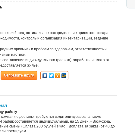
ть
кого хозяйства, оптимальное распределение принятого товара
бходимости, контроль и организация инвентаризации, ведение
 вредных привычек и проблем со здоровьем, ответственность и
ивный настрой.
но составление индивидуального графика), заработная плата от
редоставляется жилье.
Отправить другу
онал
щу работу
 компанию доставки требуются водители-курьеры, а также
 -График составляется индивидуальный, на 15 дней. - Возможна,
вные смены) Оплата 200 рублей в час + доплата за заказ (от 40 до
ели премируем...