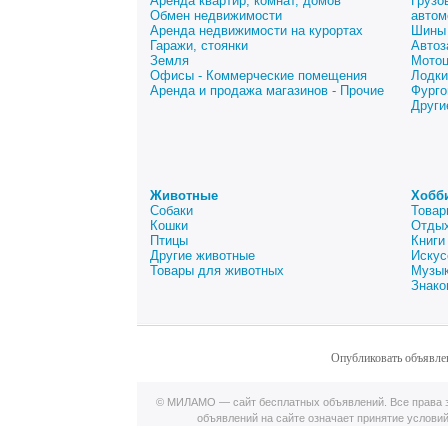
Аренда квартир, комнат, домов
Грузо
Обмен недвижимости
автом
Аренда недвижимости на курортах
Шины 
Гаражи, стоянки
Автоз
Земля
Мото
Офисы - Коммерческие помещения
Лодки
Аренда и продажа магазинов - Прочие
Фурго
Други
Животные
Хобб
Собаки
Товар
Кошки
Отдых
Птицы
Книги
Другие животные
Искус
Товары для животных
Музык
Знако
Опубликовать объявле
© МИЛАМО — сайт бесплатных объявлений. Все права з
объявлений на сайте означает принятие услови