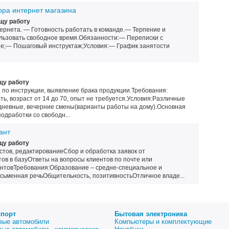
ра интернет магазина
щу работу
рнета. — Готовность работать в команде.— Терпение и
ользовать свободное время.Обязанности:— Переписки с
е;— Пошаговый инструктаж;Условия:— График занятости
щу работу
 по инструкции, выявление брака продукции.Требования:
ть, возраст от 14 до 70, опыт не требуется.Условия:Различные
 дневные, вечерние смены(варианты работы на дому).Основная
подработки со свободн...
ант
щу работу
стов, редактированиеСбор и обработка заявок от
ов в базуОтветы на вопросы клиентов по почте или
нтовТребования:Образование – средне-специальное и
сьменная речьОбщительность, позитивностьОтличное владе...
спорт
Бытовая электроника
вые автомобили
Компьютеры и комплектующие