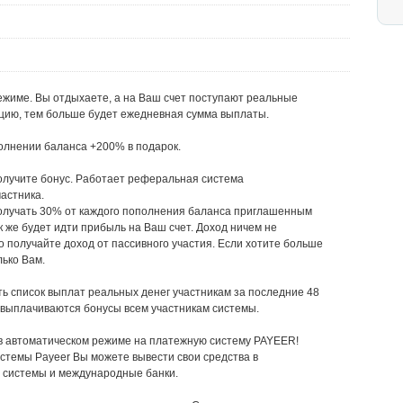
ежиме. Вы отдыхаете, а на Ваш счет поступают реальные
ицию, тем больше будет ежедневная сумма выплаты.
полнении баланса +200% в подарок.
 получите бонус. Работает реферальная система
астника.
получать 30% от каждого пополнения баланса приглашенным
 же будет идти прибыль на Ваш счет. Доход ничем не
о получайте доход от пассивного участия. Если хотите больше
лько Вам.
ть список выплат реальных денег участникам за последние 48
и выплачиваются бонусы всем участникам системы.
в автоматическом режиме на платежную систему PAYEER!
стемы Payeer Вы можете вывести свои средства в
 системы и международные банки.