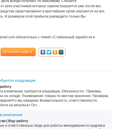
го дела всегда получает по максимуму. Спешите
от всех участников которые зарегистрируются уже после вас.
средства гарантированно в кратчайшие сроки окупаются на все
ть. И размером этой прибыли руководите только Вы.
gmail.com обязательно с темой «Стабильный заработок в
Отправить другу
ебуется кладовщик
 работу
та в компанию требуются кладовщик. Обязанности:- Приемка,
уза на складе- Размещение товара по местам хранения- Проверка
товаровЧто мы ожидаем: Внимательность, ответственности,
боте на результат Ост...
 в компанию
ии | Ищу работу
ые и ответственные люди для работы менеджером по кадрам в