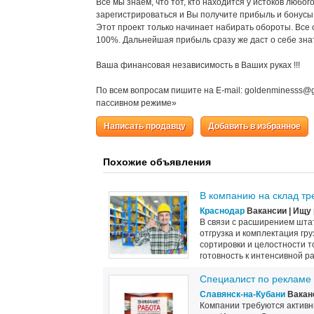
Все мы знаем, что тот, кто находится у истоков любо
зарегистрироваться и Вы получите прибыль и бонусы 
Этот проект только начинает набирать обороты. Все 
100%. Дальнейшая прибыль сразу же даст о себе зна
Ваша финансовая независимость в Ваших руках !!!
По всем вопросам пишите на E-mail: goldenminesss@
пассивном режиме»
Написать продавцу
Добавить в избранное
Похожие объявления
В компанию на склад тр
Краснодар
Вакансии | Ищу
В связи с расширением шта
отгрузка и комплектация гр
сортировки и целостности 
готовность к интенсивной ра
Специалист по рекламе
Славянск-на-Кубани
Ваканс
Компании требуются активн