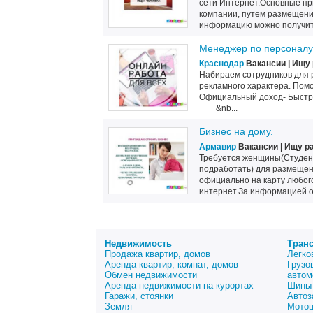
сети Интернет.Основные при
компании, путем размещени
информацию можно получить
Менеджер по персоналу
Краснодар
Вакансии | Ищу
Набираем сотрудников для 
рекламного характера. Пом
Официальный доход- Быстр
&nb...
Бизнес на дому.
Армавир
Вакансии | Ищу р
Требуется женщины(Студент
подработать) для размещен
официально на карту любог
интернет.За информацией о
Недвижимость
Тран
Продажа квартир, домов
Легко
Аренда квартир, комнат, домов
Грузо
Обмен недвижимости
автом
Аренда недвижимости на курортах
Шины 
Гаражи, стоянки
Автоз
Земля
Мото