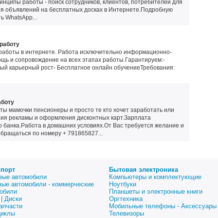
нципы работы - поиск сотрудников, клиентов, потребителей для
я объявлений на бесплатных досках в Интернете.Подробную
 WhatsApp...
 работу
работы в интернете. Работа исключительно информационно-
ощь и сопровождение на всех этапах работы.Гарантируем:-
ый карьерный рост- Бесплатное онлайн обучениеТребования:
аботу
ы мамочки пенсионеры и просто те кто хочет заработать или
ия рекламы и оформления дисконтных карт.Зарплата
о банка.Работа в домашних условиях.От Вас требуется желание и
бращаться по номеру + 791865827...
спорт
Бытовая электроника
вые автомобили
Компьютеры и комплектующие
вые автомобили - коммерческие
Ноутбуки
обили
Планшеты и электронные книги
| Диски
Оргтехника
апчасти
Мобильные телефоны - Аксессуары
циклы
Телевизоры