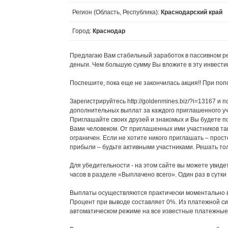
Регион (Область, Республика):
Краснодарский край
Город:
Краснодар
Предлагаю Вам стабильный заработок в пассивном р
деньги. Чем большую сумму Вы вложите в эту инвест
Поспешите, пока еще не закончилась акция!! При по
Зарегистрируйтесь http://goldenmines.biz/?i=13167 и
дополнительных выплат за каждого приглашенного уч
Приглашайте своих друзей и знакомых и Вы будете 
Вами человеком. От приглашенных ими участников так
ограничен. Если не хотите никого приглашать – прост
прибыли – будьте активными участниками. Решать то
Для убедительности - на этом сайте вы можете увиде
часов в разделе «Выплачено всего». Один раз в сутк
Выплаты осуществляются практически моментально 
Процент при выводе составляет 0%. Из платежной си
автоматическом режиме на все известные платежные