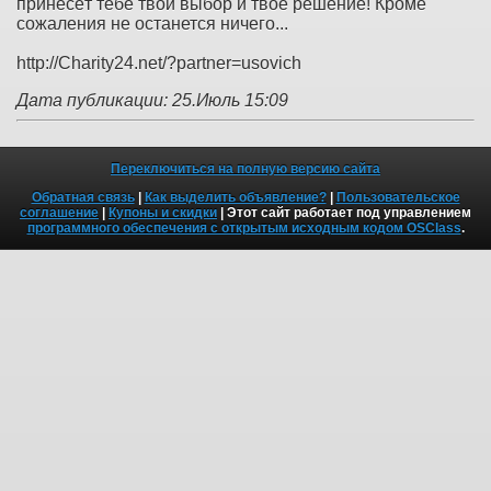
принесёт тебе твой выбор и твое решение! Кроме
сожаления не останется ничего...
http://Charity24.net/?partner=usovich
Дата публикации: 25.Июль 15:09
Переключиться на полную версию сайта
Обратная связь
|
Как выделить объявление?
|
Пользовательское
соглашение
|
Купоны и скидки
| Этот сайт работает под управлением
программного обеспечения с открытым исходным кодом OSClass
.