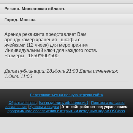
Регион:
Московская область
Город:
Москва
Аренда реквизита представляет Вам
аренду камер хранения - шкафы с
ячейками (12 ячеек) для мероприятия.
Индивидуальный ключ для каждого гостя.
Размеры - 1850*900*500
Дата публикации: 28.Июль 21:03
Дата изменения:
1.Окт. 11:06
Переключиться на полную версию сайта
Обратная связь
|
Как выделить объявление?
|
Пользовательское
соглашение
|
Купоны и скидки
| Этот сайт работает под управлением
программного обеспечения с открытым исходным кодом OSClass
.