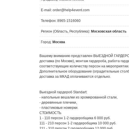
E-mail: order@help4event.com
Телефон: 8965-1516060
Регион (Область, Республика):
Московская область
Город:
Москва
Вашему вниманию представлен ВЫЕЗДНОЙ ГАРДЕРОБ дв
доставка (по Москве), монтаж гардероба, работа гард
соответствующие количеству персон на мероприятии
Дополнительное оборудование (оградительные столбик
доставка за МКАД оплачиваются отдельно.
Выездной гардероб Standart:
- напольные вешалки из хромированной стали,
- деревянные плечики,
- пластиковые номерки.
СТОИМОСТЬ
1 - 110 персон 1-2 гардеробщика 6 000 руб.
111 - 210 персон 1-2 гардеробщика 10 000 руб.
211 - 310 персон 2 гардеробщика 12 000 руб.