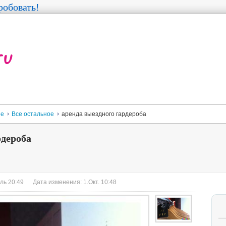
обовать!
ее
Все остальное
аренда выездного гардероба
рдероба
ль 20:49
Дата изменения: 1.Окт. 10:48