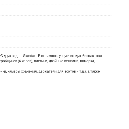
ух видов: Standart. В стоимость услуги входит бесплатная
еробщиков (6 часов), плечики, двойные вешалки, номерки,
.
и, камеры хранения, держатели для зонтов и т.д.), а также