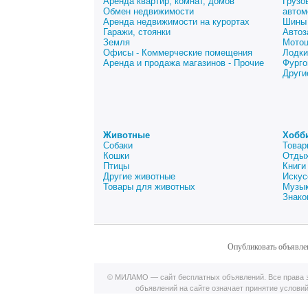
Аренда квартир, комнат, домов
Грузо
Обмен недвижимости
автом
Аренда недвижимости на курортах
Шины 
Гаражи, стоянки
Автоз
Земля
Мото
Офисы - Коммерческие помещения
Лодки
Аренда и продажа магазинов - Прочие
Фурго
Други
Животные
Хобб
Собаки
Товар
Кошки
Отдых
Птицы
Книги
Другие животные
Искус
Товары для животных
Музык
Знако
Опубликовать объявле
© МИЛАМО — сайт бесплатных объявлений. Все права з
объявлений на сайте означает принятие услови