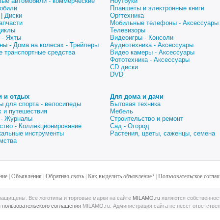
вые автомобили - коммерческие
Ноутбуки
обили
Планшеты и электронные книги
| Диски
Оргтехника
апчасти
Мобильные телефоны - Аксессуары
циклы
Телевизоры
 - Яхты
Видеоигры - Консоли
ны - Дома на колесах - Трейлеры
Аудиотехника - Аксессуары
е транспортные средства
Видео камеры - Аксессуары
Фототехника - Аксессуары
CD диски
DVD
и и отдых
Для дома и дачи
ы для спорта - велосипеды
Бытовая техника
 и путешествия
Мебель
 - Журналы
Строительство и ремонт
ство - Коллекционирование
Сад - Огород
альные инструменты
Растения, цветы, саженцы, семена
мства
ние
|
Объявления
|
Обратная связь
|
Как выделить объявление?
|
Пользовательское согла
ащищены. Все логотипы и торговые марки на сайте
MILAMO.ru
являются собственнос
й
пользовательского соглашения
MILAMO.ru. Администрация сайта не несет ответстве