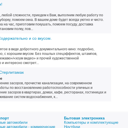
и!
, любой сложности, приедем к Вам, выполним любую работу по
уборку, помоем окна. В вашем доме будет всегда уютно и чисто.
а на час, приготовим покушать, помоем посуду, доставка
тановим полку, пов...
одержательно и со вкусом.
ятое в виде добротного документального кино: подробно,
о, с хорошим вкусом. Без пошлых спецэффектов, штампов,
ежавю»/«хоум видео» и прочей художественной
 и интересно смотрет...
 Стерлитамак
ое
ению засоров, прочистке канализации, на современном
боты по восстановлению работоспособности уличных и
ние засоров в квартирах, домах, кафе, ресторанах, гостиницах и
живание систем водоснабжения, к...
спорт
Бытовая электроника
вые автомобили
Компьютеры и комплектующие
вые автомобили - коммерческие
Ноутбуки