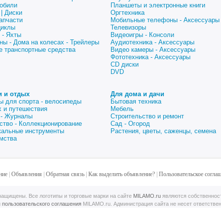
обили
Планшеты и электронные книги
| Диски
Оргтехника
апчасти
Мобильные телефоны - Аксессуары
циклы
Телевизоры
 - Яхты
Видеоигры - Консоли
ны - Дома на колесах - Трейлеры
Аудиотехника - Аксессуары
е транспортные средства
Видео камеры - Аксессуары
Фототехника - Аксессуары
CD диски
DVD
и и отдых
Для дома и дачи
ы для спорта - велосипеды
Бытовая техника
 и путешествия
Мебель
 - Журналы
Строительство и ремонт
ство - Коллекционирование
Сад - Огород
альные инструменты
Растения, цветы, саженцы, семена
мства
ние
|
Объявления
|
Обратная связь
|
Как выделить объявление?
|
Пользовательское согла
ащищены. Все логотипы и торговые марки на сайте
MILAMO.ru
являются собственнос
й
пользовательского соглашения
MILAMO.ru. Администрация сайта не несет ответстве