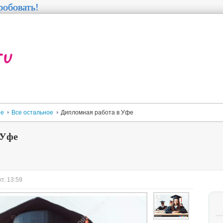
обовать!
ее
Все остальное
Дипломная работа в Уфе
 Уфе
т. 13:59