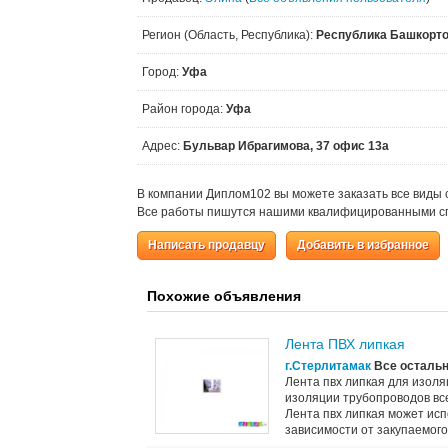
Регион (Область, Республика):
Республика Башкорт
Город:
Уфа
Район города:
Уфа
Адрес:
Бульвар Ибрагимова, 37 офис 13а
В компании Диплом102 вы можете заказать все виды 
Все работы пишутся нашими квалифицированными сп
Написать продавцу
Добавить в избранное
Похожие объявления
Лента ПВХ липкая
г.Стерлитамак
Все осталь
Лента пвх липкая для изоля
изоляции трубопроводов все
Лента пвх липкая может исп
зависимости от закупаемого