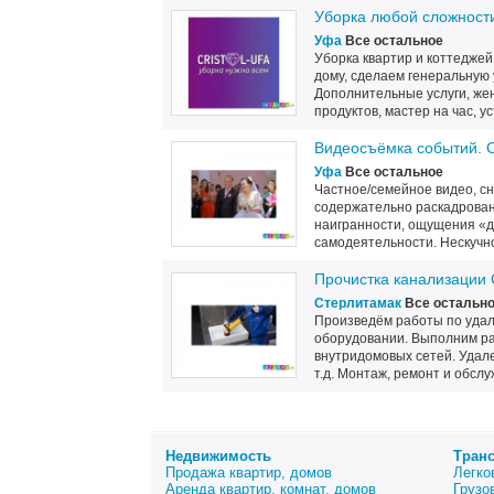
Уборка любой сложност
Уфа
Все остальное
Уборка квартир и коттеджей
дому, сделаем генеральную 
Дополнительные услуги, жен
продуктов, мастер на час, ус
Видеосъёмка событий. С
Уфа
Все остальное
Частное/семейное видео, сн
содержательно раскадрован
наигранности, ощущения «д
самодеятельности. Нескучно
Прочистка канализации
Стерлитамак
Все остальн
Произведём работы по удал
оборудовании. Выполним ра
внутридомовых сетей. Удале
т.д. Монтаж, ремонт и обслу
Недвижимость
Тран
Продажа квартир, домов
Легко
Аренда квартир, комнат, домов
Грузо