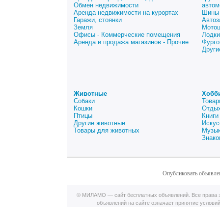
Обмен недвижимости
автом
Аренда недвижимости на курортах
Шины 
Гаражи, стоянки
Автоз
Земля
Мото
Офисы - Коммерческие помещения
Лодки
Аренда и продажа магазинов - Прочие
Фурго
Други
Животные
Хобб
Собаки
Товар
Кошки
Отдых
Птицы
Книги
Другие животные
Искус
Товары для животных
Музык
Знако
Опубликовать объявле
© МИЛАМО — сайт бесплатных объявлений. Все права з
объявлений на сайте означает принятие услови