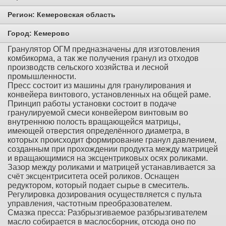
Регион:
Кемеровская область
Город:
Кемерово
Гранулятор ОГМ предназначены для изготовления
комбикорма, а так же получения гранул из отходов
производств сельского хозяйства и лесной
промышленности.
Пресс состоит из машины для гранулирования и
конвейера винтового, установленных на общей раме.
Принцип работы установки состоит в подаче
гранулируемой смеси конвейером винтовым во
внутреннюю полость вращающейся матрицы,
имеющей отверстия определённого диаметра, в
которых происходит формирование гранул давлением,
созданным при прохождении продукта между матрицей
и вращающимися на эксцентриковых осях роликами.
Зазор между роликами и матрицей устанавливается за
счёт эксцентриситета осей роликов. Оснащен
редуктором, который подает сырье в смеситель.
Регулировка дозирования осуществляется с пульта
управления, частотным преобразователем.
Смазка пресса: Разбрызгиваемое разбрызгивателем
масло собирается в маслосборник, отсюда оно по