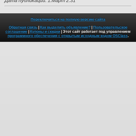
Дата публикации: 1.Март 2:31
Переключиться на полную версию сайта
Обратная связь
|
Как выделить объявление?
|
Пользовательское
соглашение
|
Купоны и скидки
| Этот сайт работает под управлением
программного обеспечения с открытым исходным кодом OSClass
.