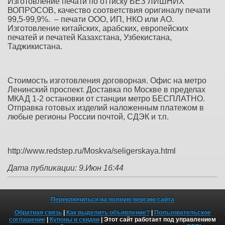
Изготовление печати по оттиску
БЕЗ ЛИШНИХ
ВОПРОСОВ
,
к
ачество соответствия оригиналу печати
99,5-99,9%. – печати ООО, ИП, НКО или АО.
Изготовление китайских, арабских, европейских
печатей и печатей Казахстана, Узбекистана,
Таджикистана.
Стоимость изготовления договорная. Офис на метро
Ленинский проспект. Доставка по Москве в пределах
МКАД 1-2 остановки от станции метро БЕСПЛАТНО.
Отправка готовых изделий наложенным платежом в
любые регионы России почтой, СДЭК и т.п.
http://www.redstep.ru/Moskva/seligerskaya.html
Дата публикации: 9.Июн 16:44
Переключиться на полную версию сайта
Обратная связь
|
Как выделить объявление?
|
Пользовательское
соглашение
|
Купоны и скидки
| Этот сайт работает под управлением