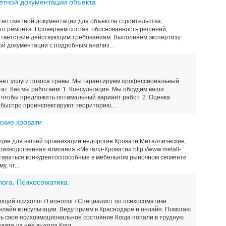
етной документации объекта
тно сметной документации для объектов строительства,
го ремонта. Проверяем состав, обоснованность решений,
оответствие действующим требованиям. Выполняем экспертизу
ой документации с подробным анализ...
ет услуги покоса травы. Мы гарантируем профессиональный
ат. Как мы работаем: 1. Консультация. Мы обсудим ваши
 чтобы предложить оптимальный вариант работ. 2. Оценка
 быстро проинспектируют территорию...
ские кровати
ие для вашей организации недорогие Кровати Металлические,
оизводственная компания «Металл-Кровати» http://www.metall-
оставаться конкурентоспособные в мебельном рыночном сегменте
, чт...
лога. Психосоматика.
щий психолог / Гипнолог / Специалист по психосоматике
лайн консультации. Веду прием в Краснодаре и онлайн. Помогаю
ть свое психоэмоциональное состояние Когда попали в трудную
ите из нее выхода Когд...