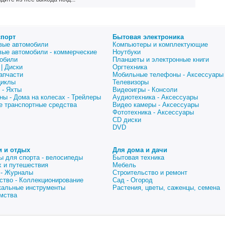
спорт
Бытовая электроника
вые автомобили
Компьютеры и комплектующие
вые автомобили - коммерческие
Ноутбуки
обили
Планшеты и электронные книги
| Диски
Оргтехника
апчасти
Мобильные телефоны - Аксессуары
циклы
Телевизоры
 - Яхты
Видеоигры - Консоли
ны - Дома на колесах - Трейлеры
Аудиотехника - Аксессуары
е транспортные средства
Видео камеры - Аксессуары
Фототехника - Аксессуары
CD диски
DVD
и и отдых
Для дома и дачи
ы для спорта - велосипеды
Бытовая техника
 и путешествия
Мебель
 - Журналы
Строительство и ремонт
ство - Коллекционирование
Сад - Огород
альные инструменты
Растения, цветы, саженцы, семена
мства