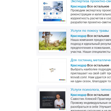
Экспертиза проектно-см
Краснодар
Все остальное
Проводим экспертизу проек
реконструкции и капитально
корректность расчетов и с
разработки проектно-сметн
Услуги по покосу травы
Краснодар
Все остальное
Наша компания предоставля
подход и идеальный результ
предпочтения и пожелания,
участка. Наши специалисты
Для гостиниц металличе
Краснодар
Все остальное
Выбрать наиболее подходящ
приглашает на свой сайт пр
krovati.com/. Нам удается 
ни один сезон, благодаря тому
Услуги психолога, гипно
Краснодар
Все остальное
Савостин Алексей Практикую
Провожу индивидуальные он
разобраться в себе Улучши
жизненную ситуацию и не вид