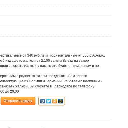
икальные от 340 руб./кв.м., горизонтальные от 500 руб./кв.м.,
уб изд .,фото жалюзи от 2.100 за кв.м Выезд на замер
или заказать жалюзи у нас, то это будет оптимальным и не
ерять Мы с радостью готовы предложить Вам просто
мплектующие из Польши и Германии. Работаем с наличным и
 заказать жалюзи, Вы сможете в Краснодаре по телефону
00 до 20.00
Отправить другу