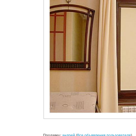
Продавец:
андрей
(
Все объявления пользователя
)