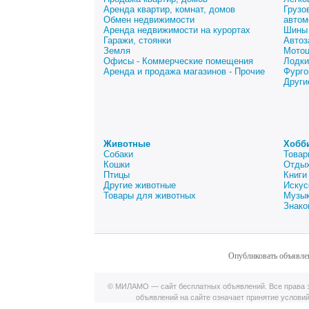
Аренда квартир, комнат, домов
Грузо
Обмен недвижимости
автом
Аренда недвижимости на курортах
Шины 
Гаражи, стоянки
Автоз
Земля
Мото
Офисы - Коммерческие помещения
Лодки
Аренда и продажа магазинов - Прочие
Фурго
Други
Животные
Хобб
Собаки
Товар
Кошки
Отдых
Птицы
Книги
Другие животные
Искус
Товары для животных
Музык
Знако
Опубликовать объявле
© МИЛАМО — сайт бесплатных объявлений. Все права з
объявлений на сайте означает принятие услови