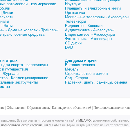
вые автомобили - коммерческие
Ноутбуки
обили
Планшеты и электронные книги
| Диски
Оргтехника
апчасти
Мобильные телефоны - Аксессуары
циклы
Телевизоры
 - Яхты
Видеоигры - Консоли
ны - Дома на колесах - Трейлеры
Аудиотехника - Аксессуары
е транспортные средства
Видео камеры - Аксессуары
Фототехника - Аксессуары
CD диски
DVD
и и отдых
Для дома и дачи
ы для спорта - велосипеды
Бытовая техника
 и путешествия
Мебель
 - Журналы
Строительство и ремонт
ство - Коллекционирование
Сад - Огород
альные инструменты
Растения, цветы, саженцы, семена
мства
ние
|
Объявления
|
Обратная связь
|
Как выделить объявление?
|
Пользовательское согла
ащищены. Все логотипы и торговые марки на сайте
MILAMO.ru
являются собственнос
й
пользовательского соглашения
MILAMO.ru. Администрация сайта не несет ответстве