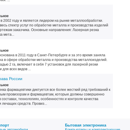
я. ...
льное
2002 году и является лидером на рынке металлообработки.
весь спектр услуг по обработке металла и производства изделий
ертежам заказчика. Основные направления: Лазерная резка
а мета...
льное
нована в 2011 году в Санкт-Петербурге и за это время заняла
а в сфере обработки металла и производства металлоизделий.
ью 2 га, включает в себя 7 установок для лазерной резки
для всех видов ...
ава России
льное
нка фармацевтики диктуется все более жесткий ряд требований к
ым провизорам и фармацевтам, которые должны совершенно
 составах, технологиях, особенностях и контроле качества
 лечащих средств. Провиз...
спорт
Бытовая электроника
вые автомобили
Компьютеры и комплектующие