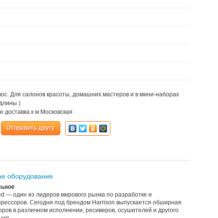
ос. Для салонов красоты, домашних мастеров и в мини-наборах
длины )
е доставка к м Московская
Отправить другу
кое оборудование
льное
rated — один из лидеров мирового рынка по разработке и
прессоров. Сегодня под брендом Harrison выпускается обширная
ров в различном исполнении, ресиверов, осушителей и другого