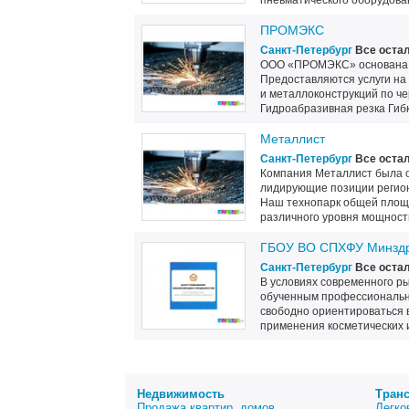
пневматического оборудовани
ПРОМЭКС
Санкт-Петербург
Все оста
ООО «ПРОМЭКС» основана в 
Предоставляются услуги на 
и металлоконструкций по ч
Гидроабразивная резка Гибк
Металлист
Санкт-Петербург
Все оста
Компания Металлист была ос
лидирующие позиции регион
Наш технопарк общей площад
различного уровня мощности 
ГБОУ ВО СПХФУ Минздр
Санкт-Петербург
Все оста
В условиях современного ры
обученным профессиональн
свободно ориентироваться в
применения косметических и
Недвижимость
Тран
Продажа квартир, домов
Легко