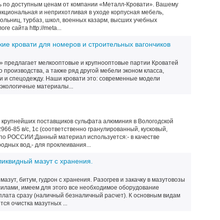
 по доступным ценам от компании «Металл-Кровати». Вашему
кциональная и неприхотливая в уходе корпусная мебель,
ольниц, турбаз, школ, военных казарм, высших учебных
ге сайта http://meta...
ие кровати для номеров и строительных вагончиков
 предлагает мелкооптовые и крупнооптовые партии Кроватей
 производства, а также ряд другой мебели эконом класса,
 и спецодежду. Наши кровати это: современные модели
экологичные материалы...
з крупнейших поставщиков сульфата алюминия в Вологодской
966-85 в/с, 1с (соответственно гранулированный, кусковый,
по РОССИИ:Данный материал используется:- в качестве
одных вод,- для проклеивания...
иквидный мазут с хранения.
азут, битум, гудрон с хранения. Разогрев и закачку в мазутовозы
илами, имеем для этого все необходимое оборудование
плата сразу (наличный безналичный расчет). К основным видам
ся очистка мазутных ...