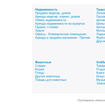
Недвижимость
Тран
Продажа квартир, домов
Легко
Аренда квартир, комнат, домов
Грузо
Обмен недвижимости
автом
Аренда недвижимости на курортах
Шины 
Гаражи, стоянки
Автоз
Земля
Мото
Офисы - Коммерческие помещения
Лодки
Аренда и продажа магазинов - Прочие
Фурго
Други
Животные
Хобб
Собаки
Товар
Кошки
Отдых
Птицы
Книги
Другие животные
Искус
Товары для животных
Музык
Знако
Опубликовать объявле