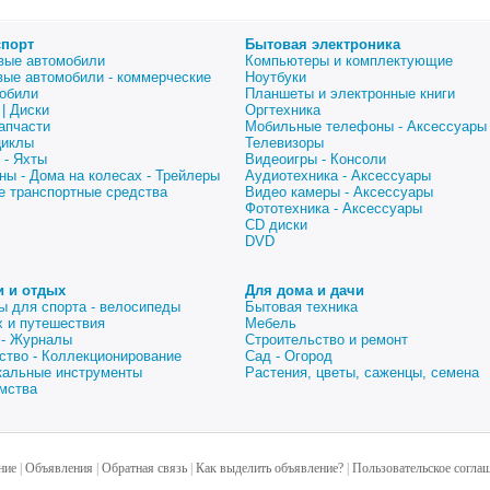
спорт
Бытовая электроника
вые автомобили
Компьютеры и комплектующие
вые автомобили - коммерческие
Ноутбуки
обили
Планшеты и электронные книги
| Диски
Оргтехника
апчасти
Мобильные телефоны - Аксессуары
циклы
Телевизоры
 - Яхты
Видеоигры - Консоли
ны - Дома на колесах - Трейлеры
Аудиотехника - Аксессуары
е транспортные средства
Видео камеры - Аксессуары
Фототехника - Аксессуары
CD диски
DVD
и и отдых
Для дома и дачи
ы для спорта - велосипеды
Бытовая техника
 и путешествия
Мебель
 - Журналы
Строительство и ремонт
ство - Коллекционирование
Сад - Огород
альные инструменты
Растения, цветы, саженцы, семена
мства
ние
|
Объявления
|
Обратная связь
|
Как выделить объявление?
|
Пользовательское согла