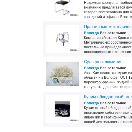
Надежная корпусная мебель
вниманию предлагается фун
которая востребована для б
заведений и офисов. В катало
Практичные металлическ
Вологда
Все остальное
Компания «Металл-Кровати»
Металлических собственного
постельные принадлежности
инновационные технологии 
Сульфат алюминия
Вологда
Все остальное
Аква Хим является одним и
области и в Вологде ГОСТ 12
порошкообразный, жидкий) 
коагулянта для очистки прир
Купим обводненный, нел
Вологда
Все остальное
Купим старый обводненный м
произведем собственными с
лицензии и сертификаты. О
нашей деятельности относят