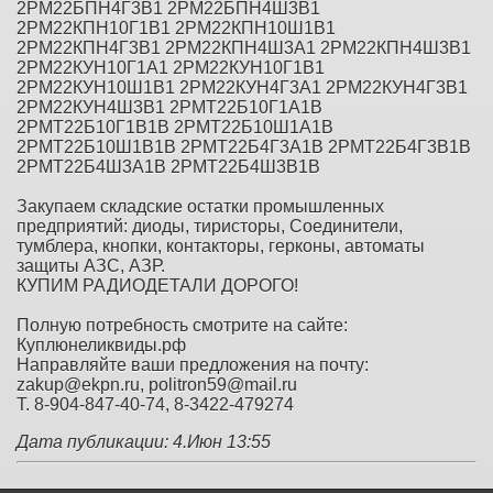
2РМ22БПН4Г3В1 2РМ22БПН4Ш3В1
2РМ22КПН10Г1В1 2РМ22КПН10Ш1В1
2РМ22КПН4Г3В1 2РМ22КПН4Ш3А1 2РМ22КПН4Ш3В1
2РМ22КУН10Г1А1 2РМ22КУН10Г1В1
2РМ22КУН10Ш1В1 2РМ22КУН4Г3А1 2РМ22КУН4Г3В1
2РМ22КУН4Ш3В1 2РМТ22Б10Г1А1В
2РМТ22Б10Г1В1В 2РМТ22Б10Ш1А1В
2РМТ22Б10Ш1В1В 2РМТ22Б4Г3А1В 2РМТ22Б4Г3В1В
2РМТ22Б4Ш3А1В 2РМТ22Б4Ш3В1В
Закупаем складские остатки промышленных
предприятий: диоды, тиристоры, Соединители,
тумблера, кнопки, контакторы, герконы, автоматы
защиты АЗС, АЗР.
КУПИМ РАДИОДЕТАЛИ ДОРОГО!
Полную потребность смотрите на сайте:
Куплюнеликвиды.рф
Направляйте ваши предложения на почту:
zakup@ekpn.ru, politron59@mail.ru
Т. 8-904-847-40-74, 8-3422-479274
Дата публикации: 4.Июн 13:55