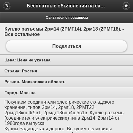
Бесплатные объявления на сайте MILAMO.ru
Связаться с продавцом
Куплю разъемы 2рм14 (2РМГ14), 2рм18 (2РМГ18), -
Все остальное
Поделиться
Цена:
Цена не указана
Страна:
Россия
Регион:
Московская область
Город:
Москва
Покупаем соединители электрические складского
хранения, типов 2рм14, 2рмг18, 2РМТ22,
2рмд18кпн4г5в1, 2рмдт18бпн4ш5в1в. Куплю разъемы
(соединители электрические) типа 2рм14, 2рмт14 от
1980года выпуска
Купим Радиодетали дорого. Выкупим неликвиды