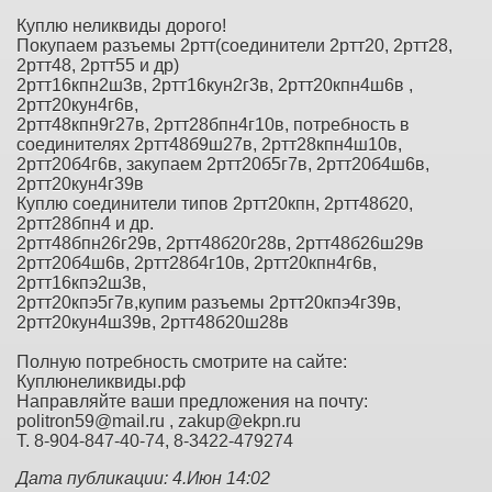
Куплю неликвиды дорого!
Покупаем разъемы 2ртт(соединители 2ртт20, 2ртт28,
2ртт48, 2ртт55 и др)
2ртт16кпн2ш3в, 2ртт16кун2г3в, 2ртт20кпн4ш6в ,
2ртт20кун4г6в,
2ртт48кпн9г27в, 2ртт28бпн4г10в, потребность в
соединителях 2ртт48б9ш27в, 2ртт28кпн4ш10в,
2ртт20б4г6в, закупаем 2ртт20б5г7в, 2ртт20б4ш6в,
2ртт20кун4г39в
Куплю соединители типов 2ртт20кпн, 2ртт48б20,
2ртт28бпн4 и др.
2ртт48бпн26г29в, 2ртт48б20г28в, 2ртт48б26ш29в
2ртт20б4ш6в, 2ртт28б4г10в, 2ртт20кпн4г6в,
2ртт16кпэ2ш3в,
2ртт20кпэ5г7в,купим разъемы 2ртт20кпэ4г39в,
2ртт20кун4ш39в, 2ртт48б20ш28в
Полную потребность смотрите на сайте:
Куплюнеликвиды.рф
Направляйте ваши предложения на почту:
politron59@mail.ru , zakup@ekpn.ru
Т. 8-904-847-40-74, 8-3422-479274
Дата публикации: 4.Июн 14:02