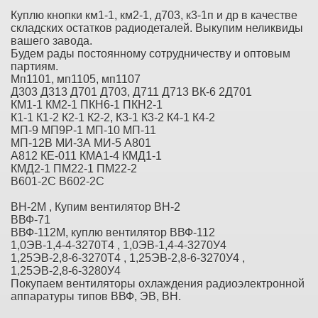
Куплю кнопки км1-1, км2-1, д703, к3-1п и др в качестве
складских остатков радиодеталей. Выкупим неликвиды
вашего завода.
Будем рады постоянному сотрудничеству и оптовым
партиям.
Мп1101, мп1105, мп1107
Д303 Д313 Д701 Д703, Д711 Д713 ВК-6 2Д701
КМ1-1 КМ2-1 ПКН6-1 ПКН2-1
К1-1 К1-2 К2-1 К2-2, К3-1 К3-2 К4-1 К4-2
МП-9 МП9Р-1 МП-10 МП-11
МП-12В МИ-3А МИ-5 А801
А812 КЕ-011 КМА1-4 КМД1-1
КМД2-1 ПМ22-1 ПМ22-2
В601-2С В602-2С
ВН-2М , Купим вентилятор ВН-2
ВВФ-71
ВВФ-112М, куплю вентилятор ВВФ-112
1,0ЭВ-1,4-4-3270Т4 , 1,0ЭВ-1,4-4-3270У4
1,25ЭВ-2,8-6-3270Т4 , 1,25ЭВ-2,8-6-3270У4 ,
1,25ЭВ-2,8-6-3280У4
Покупаем вентиляторы охлаждения радиоэлектронной
аппаратуры типов ВВФ, ЭВ, ВН.