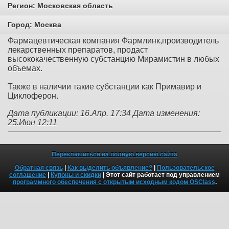
Регион:
Московская область
Город:
Москва
Фармацевтическая компания Фармлинк,производитель
лекарственных препаратов, продаст
высококачественную субстанцию Мирамистин в любых
объемах.
Также в наличии такие субстанции как Примавир и
Циклоферон.
Дата публикации: 16.Апр. 17:34
Дата изменения:
25.Июн 12:11
Переключиться на полную версию сайта
Обратная связь
|
Как выделить объявление?
|
Пользовательское
соглашение
|
Купоны и скидки
| Этот сайт работает под управлением
программного обеспечения с открытым исходным кодом OSClass
.